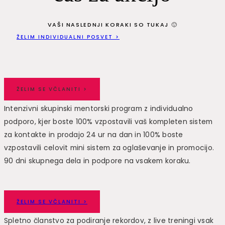
VAŠI NASLEDNJI KORAKI SO TUKAJ 🙂
ŽELIM INDIVIDUALNI POSVET >
ŽELIM SE VČLANITI >
Intenzivni skupinski mentorski program z individualno
podporo, kjer boste 100% vzpostavili vaš kompleten sistem
za kontakte in prodajo 24 ur na dan in 100% boste
vzpostavili celovit mini sistem za oglaševanje in promocijo.
90 dni skupnega dela in podpore na vsakem koraku.
ŽELIM SE VČLANITI >
Spletno članstvo za podiranje rekordov, z live treningi vsak