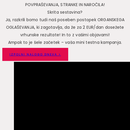
POVPRAŠEVANJA, STRANKE IN NAROČILA!
Skrita sestavina?
Ja, razkrili bomo tudi naš poseben postopek ORGANSKEGA
OGLAŠEVANJA, ki zagotavlja, da že za 2 EUR/dan dosežete
vrhunske rezultate! In to z vašimi objavami!
Ampak to je šele začetek – vaša mini testna kampanja.
IZPOLNI NALOGO DNEVA >