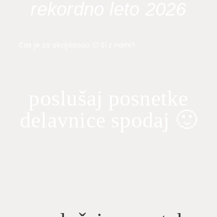
rekordno leto 2026
Čas je za akcijooooo 🙂 Si z nami?
poslušaj posnetke
delavnice spodaj 🙂