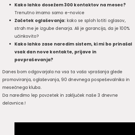
Kako lahko dosežem 300 kontaktov na mesec?
Trenutno imamo samo e-novice
Začetek oglaševanja:
kako se sploh lotiti oglasov,
strah me je izgube denarja. Ali je garancija, da je 100%
učinkovito?
Kako lahko zase naredim sistem, ki mi bo prinašal
vsak dan nove kontakte, prijave in
povpraševanja?
Danes bom odgovarjala na vsa ta vaša vprašanja glede
promoviranja, oglaševanja, 90 dnevnega pospeševalnika in
mesečnega kluba.
Da naredimo lep povzetek in zaključek naše 3 dnevne
delavnice.!