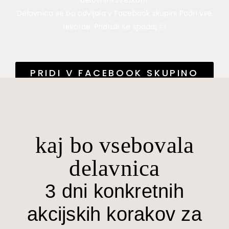
delovnim zvezkom.
Delavnica se bo odvijala v Facebook skupini Podri vse
rekorde. Pridruži se spodaj 🙂
PRIDI V FACEBOOK SKUPINO
PODRI VSE REKORDE >
kaj bo vsebovala
delavnica
3 dni konkretnih
akcijskih korakov za