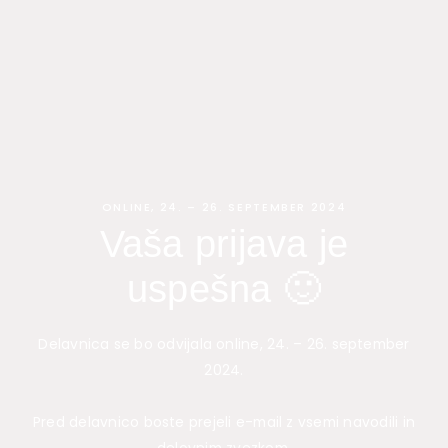
Skip
to
content
ONLINE, 24. – 26. SEPTEMBER 2024
Vaša prijava je
uspešna 🙂
Delavnica se bo odvijala online, 24. – 26. september
2024.
Pred delavnico boste prejeli e-mail z vsemi navodili in