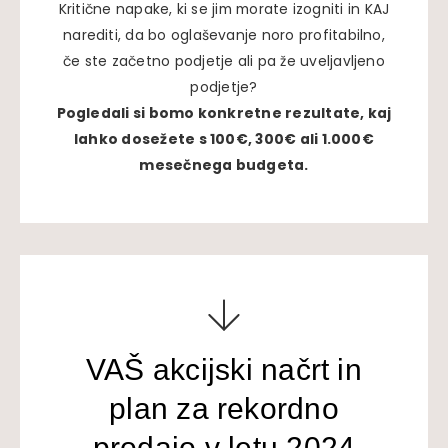
Kritične napake, ki se jim morate izogniti in KAJ
narediti, da bo oglaševanje noro profitabilno,
če ste začetno podjetje ali pa že uveljavljeno
podjetje?
Pogledali si bomo konkretne rezultate, kaj
lahko dosežete s 100€, 300€ ali 1.000€
mesečnega budgeta.
VAŠ akcijski načrt in
plan za rekordno
prodajo v letu 2024