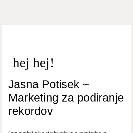
hej hej!
Jasna Potisek ~
Marketing za podiranje
rekordov
Sem marketinška strokovnjakinja, mentorica in