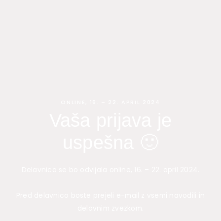
Skip
to
content
ONLINE, 16. – 22. APRIL 2024
Vaša prijava je
uspešna 🙂
Delavnica se bo odvijala online, 16. – 22. april 2024.
Pred delavnico boste prejeli e-mail z vsemi navodili in
delovnim zvezkom.