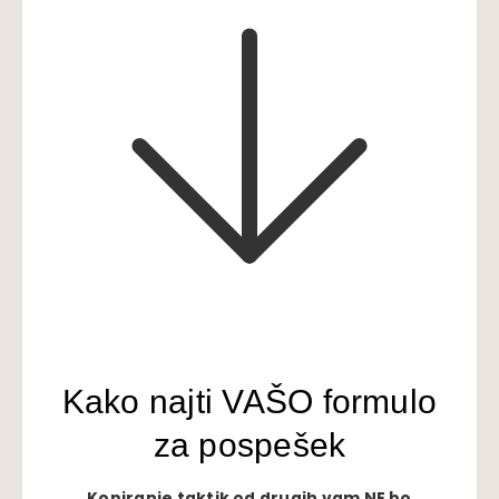
Kako najti VAŠO formulo
za pospešek
Kopiranje taktik od drugih vam NE bo