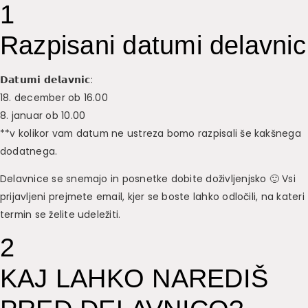
1
Razpisani datumi delavnic
𝗗𝗮𝘁𝘂𝗺𝗶 𝗱𝗲𝗹𝗮𝘃𝗻𝗶𝗰:
18. december ob 16.00
8. januar ob 10.00
**v kolikor vam datum ne ustreza bomo razpisali še kakšnega
dodatnega.
Delavnice se snemajo in posnetke dobite doživljenjsko 🙂 Vsi
prijavljeni prejmete email, kjer se boste lahko odločili, na kateri
termin se želite udeležiti.
2
KAJ LAHKO NAREDIŠ