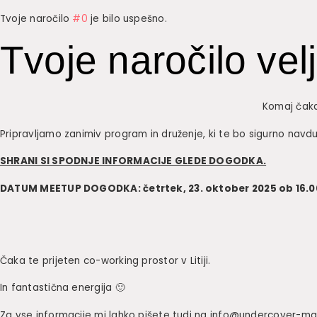
Tvoje naročilo
#0
je bilo uspešno.
Tvoje naročilo vel
Komaj čaka
Pripravljamo zanimiv program in druženje, ki te bo sigurno navdu
SHRANI SI SPODNJE INFORMACIJE GLEDE DOGODKA.
DATUM MEETUP DOGODKA: četrtek, 23. oktober 2025 ob 16.0
Čaka te prijeten co-working prostor v Litiji.
In fantastična energija 🙂
Za vse informacije mi lahko pišete tudi na info@undercover-ma