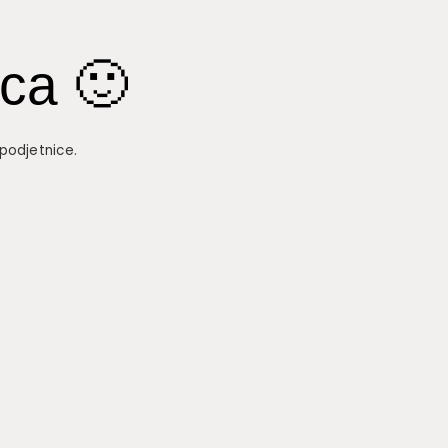
ica 🙂
podjetnice.