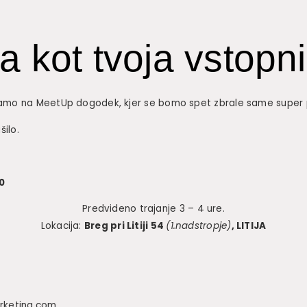
ja kot tvoja vstopn
mo na MeetUp dogodek, kjer se bomo spet zbrale same super 
šilo.
0
Predvideno trajanje 3 – 4 ure.
Lokacija:
Breg pri Litiji 54
(1.nadstropje)
, LITIJA
rketing.com.