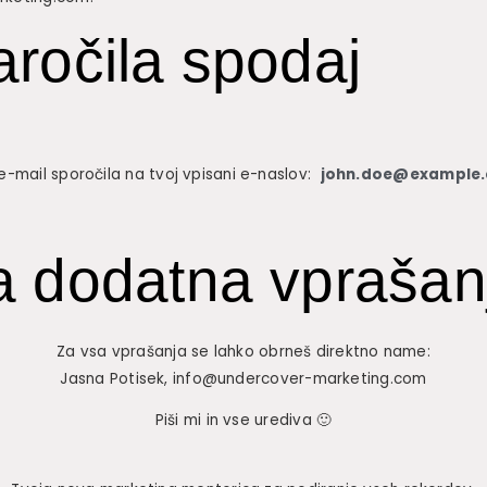
aročila spodaj
e-mail sporočila na tvoj vpisani e-naslov:
john.doe@example
a dodatna vprašan
Za vsa vprašanja se lahko obrneš direktno name:
Jasna Potisek, info@undercover-marketing.com
Piši mi in vse urediva 🙂