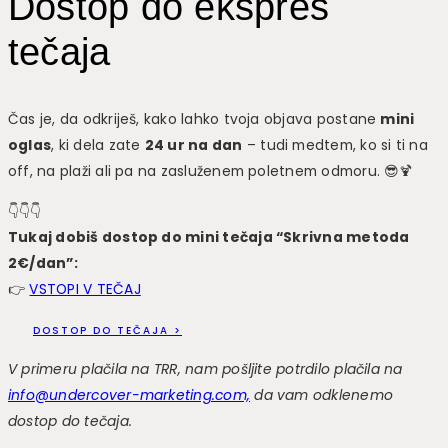
Dostop do ekspres
tečaja
Čas je, da odkriješ, kako lahko tvoja objava postane
mini
oglas
, ki dela zate
24 ur na dan
– tudi medtem, ko si ti na
off, na plaži ali pa na zasluženem poletnem odmoru. 😎🍹
👇👇👇
Tukaj dobiš dostop do mini tečaja “Skrivna metoda
2€/dan”:
👉
VSTOPI V TEČAJ
DOSTOP DO TEČAJA >
V primeru plačila na TRR, nam pošljite potrdilo plačila na
info@undercover-marketing.com,
da vam odklenemo
dostop do tečaja.