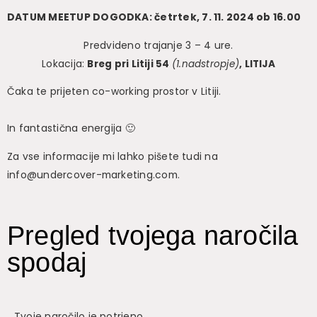
DATUM MEETUP DOGODKA: četrtek, 7. 11. 2024 ob 16.00
Predvideno trajanje 3 – 4 ure.
Lokacija:
Breg pri Litiji 54
(1.nadstropje)
, LITIJA
Čaka te prijeten co-working prostor v Litiji.
In fantastična energija 🙂
Za vse informacije mi lahko pišete tudi na
info@undercover-marketing.com.
Pregled tvojega naročila
spodaj
Tvoje naročilo je potrjeno.