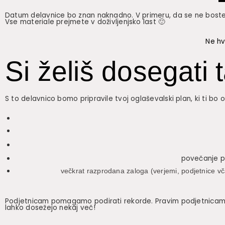
Datum delavnice bo znan naknadno. V primeru, da se ne boste 
Vse materiale prejmete v doživljenjsko last 🙂
Ne hv
Si želiš dosegati 
S to delavnico bomo pripravile tvoj oglaševalski plan, ki ti b
povečanje p
večkrat razprodana zaloga (verjemi, podjetnice vč
Podjetnicam pomagamo podirati rekorde. Pravim podjetnicam. Tist
lahko dosežejo nekaj več!