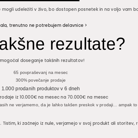
mogli udeležiti v živo, bo dostopen posnetek in na voljo vam 
ala, trenutno ne potrebujem delavnice >
takšne rezultate?
o omogočal doseganje takšnih rezultatov!
65 povpraševanj na mesec
300% povečanje prodaje
1.000 prodanih produktov v 6 dneh
rodaje iz 10.000€ na mesec na 70.000€ na mesec
asih ne verjamemo, da je lahko takšen preskok v prodaji... ampak to 
im, ki začnejo iz nule, verjamejo v svoj produkt ali storitev, r