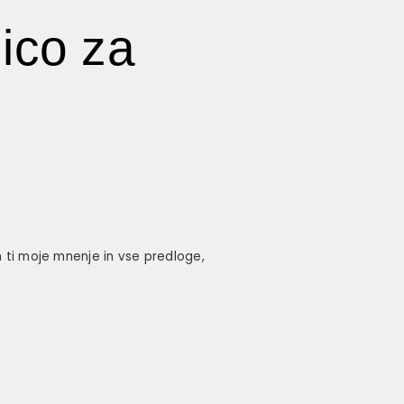
nico za
m ti moje mnenje in vse predloge,