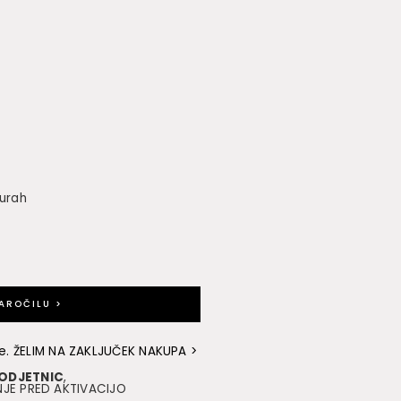
 urah
NAROČILU >
e. ŽELIM NA ZAKLJUČEK NAKUPA >
PODJETNIC
,
NJE PRED AKTIVACIJO