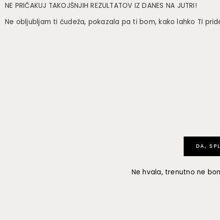
NE PRIČAKUJ TAKOJŠNJIH REZULTATOV IZ DANES NA JUTRI!
Ne obljubljam ti čudeža, pokazala pa ti bom, kako lahko TI pri
DA, SP
Ne hvala, trenutno ne bom