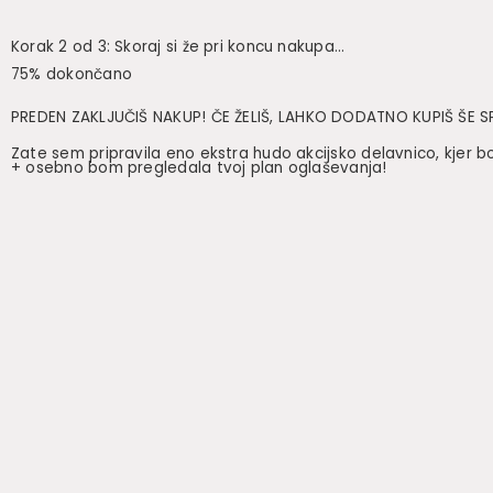
Korak 2 od 3: Skoraj si že pri koncu nakupa...
75% dokončano
PREDEN ZAKLJU
Č
I
Š
NAKUP!
Č
E
Ž
ELI
Š
, LAHKO DODATNO KUPI
Š Š
E 
Zate sem pripravila eno ekstra hudo akcijsko delavnico, kjer boš
+ osebno bom pregledala tvoj plan oglaševanja!