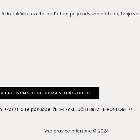
deš do takšnih rezultatov. Potem pa je odvisno od tebe, tvoje vz
LOH NI DVOMA, ITAK DODAJ V KOŠARICO >>
 izkoristila te ponudbe. ŽELIM ZAKLJUČITI BREZ TE PONUDBE >>
Vse pravice pridržane © 2024