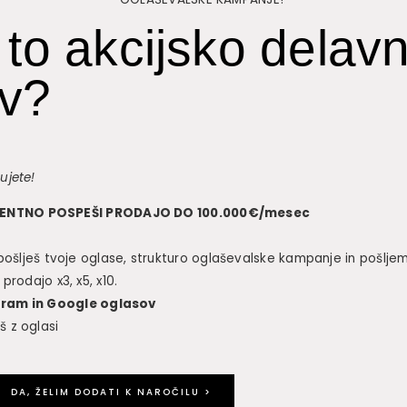
 to akcijsko delav
ov?
šujete!
ONENTNO POSPEŠI PRODAJO DO 100.000€/mesec
 pošlješ tvoje oglase, strukturo oglaševalske kampanje in pošlje
prodajo x3, x5, x10.
agram in Google oglasov
š z oglasi
DA, ŽELIM DODATI K NAROČILU >