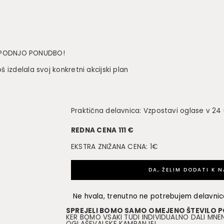
SPODNJO PONUDBO!
 izdelala svoj konkretni akcijski plan
Praktična delavnica: Vzpostavi oglase v 24
REDNA CENA 111 €
EKSTRA ZNIŽANA CENA: 1€
DA, ŽELIM DODATI K 
Ne hvala, trenutno ne potrebujem delavnic
SPREJELI BOMO SAMO OMEJENO ŠTEVILO 
KER BOMO VSAKI TUDI INDIVIDUALNO DALI MNE
OGLAŠEVALSKE KAMPANJE!