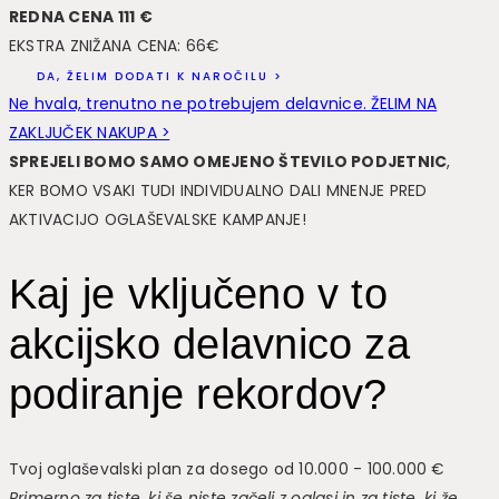
REDNA CENA 111 €
EKSTRA ZNIŽANA CENA: 66€
DA, ŽELIM DODATI K NAROČILU >
Ne hvala, trenutno ne potrebujem delavnice. ŽELIM NA
ZAKLJUČEK NAKUPA >
SPREJELI BOMO SAMO OMEJENO ŠTEVILO PODJETNIC
,
KER BOMO VSAKI TUDI INDIVIDUALNO DALI MNENJE PRED
AKTIVACIJO OGLAŠEVALSKE KAMPANJE!
Kaj je vključeno v to
akcijsko delavnico za
podiranje rekordov?
Tvoj oglaševalski plan za dosego od 10.000 - 100.000 €
Primerno za tiste, ki še niste začeli z oglasi in za tiste, ki že