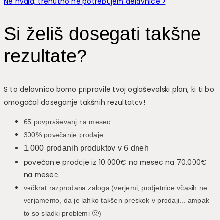
Ne hvala, trenutno ne potrebujem delavnice >
Si želiš dosegati takšne
rezultate?
S to delavnico bomo pripravile tvoj oglaševalski plan, ki ti bo
omogočal doseganje takšnih rezultatov!
65 povpraševanj na mesec
300% povečanje prodaje
1.000 prodanih produktov v 6 dneh
povečanje prodaje iz 10.000€ na mesec na 70.000€
na mesec
večkrat razprodana zaloga (verjemi, podjetnice včasih ne
verjamemo, da je lahko takšen preskok v prodaji... ampak
to so sladki problemi 🙂)