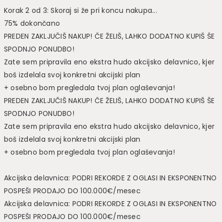
Korak 2 od 3: Skoraj si že pri koncu nakupa...
75% dokončano
PREDEN ZAKLJU
Č
I
Š
NAKUP!
Č
E
Ž
ELI
Š
, LAHKO DODATNO KUPI
Š Š
E
SPODNJO PONUDBO!
Zate sem pripravila eno ekstra hudo akcijsko delavnico, kjer
boš izdelala svoj konkretni akcijski plan
+ osebno bom pregledala tvoj plan oglaševanja!
PREDEN ZAKLJU
Č
I
Š
NAKUP!
Č
E
Ž
ELI
Š
, LAHKO DODATNO KUPI
Š Š
E
SPODNJO PONUDBO!
Zate sem pripravila eno ekstra hudo akcijsko delavnico, kjer
boš izdelala svoj konkretni akcijski plan
+ osebno bom pregledala tvoj plan oglaševanja!
Akcijska delavnica: PODRI REKORDE Z OGLASI IN EKSPONENTNO
POSPEŠI PRODAJO DO 100.000€/mesec
Akcijska delavnica: PODRI REKORDE Z OGLASI IN EKSPONENTNO
POSPEŠI PRODAJO DO 100.000€/mesec