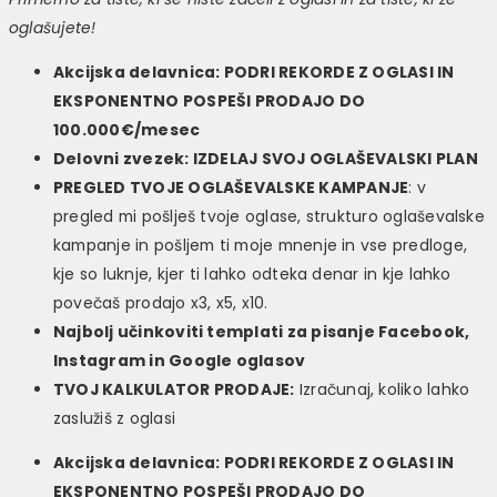
oglašujete!
Akcijska delavnica: PODRI REKORDE Z OGLASI IN
EKSPONENTNO POSPEŠI PRODAJO DO
100.000€/mesec
Delovni zvezek: IZDELAJ SVOJ OGLAŠEVALSKI PLAN
PREGLED TVOJE OGLAŠEVALSKE KAMPANJE
: v
pregled mi pošlješ tvoje oglase, strukturo oglaševalske
kampanje in pošljem ti moje mnenje in vse predloge,
kje so luknje, kjer ti lahko odteka denar in kje lahko
povečaš prodajo x3, x5, x10.
Najbolj učinkoviti templati za pisanje Facebook,
Instagram in Google oglasov
TVOJ KALKULATOR PRODAJE:
Izračunaj, koliko lahko
zaslužiš z oglasi
Akcijska delavnica: PODRI REKORDE Z OGLASI IN
EKSPONENTNO POSPEŠI PRODAJO DO