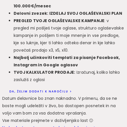
100.000€/mesec
Delovni zvezek: IZDELAJ SVOJ OGLAŠEVALSKI PLAN
PREGLED TVOJE OGLAŠEVALSKE KAMPANJE
: v
pregled mi pošlješ tvoje oglase, strukturo oglaševalske
kampanje in pošljem ti moje mnenje in vse predloge,
kje so luknje, kjer ti lahko odteka denar in kje lahko
povečaš prodajo x3, x5, x10.
Najbolj učinkoviti templati za pisanje Facebook,
Instagram in Google oglasov
TVOJ KALKULATOR PRODAJE:
Izračunaj, koliko lahko
zaslužiš z oglasi
DA, ŽELIM DODATI K NAROČILU >
Datum delavnice bo znan naknadno. V primeru, da se ne
boste mogli udeležiti v živo, bo dostopen posnetek in na
voljo vam bom za vsa dodatna vprašanja.
Vse materiale prejmete v doživljenjsko last 🙂