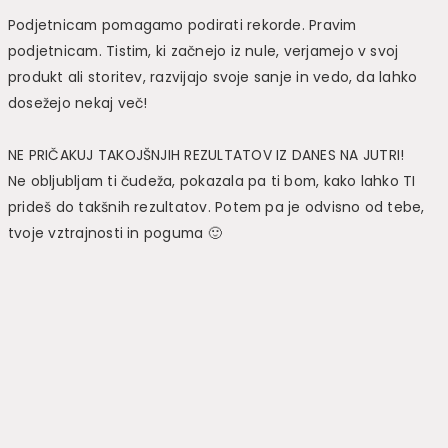
Podjetnicam pomagamo podirati rekorde. Pravim
podjetnicam. Tistim, ki začnejo iz nule, verjamejo v svoj
produkt ali storitev, razvijajo svoje sanje in vedo, da lahko
dosežejo nekaj več!
NE PRIČAKUJ TAKOJŠNJIH REZULTATOV IZ DANES NA JUTRI!
Ne obljubljam ti čudeža, pokazala pa ti bom, kako lahko TI
prideš do takšnih rezultatov. Potem pa je odvisno od tebe,
tvoje vztrajnosti in poguma 🙂