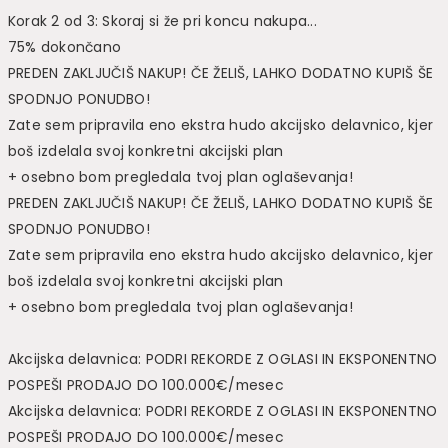
Korak 2 od 3: Skoraj si že pri koncu nakupa...
75% dokončano
PREDEN ZAKLJU
Č
I
Š
NAKUP!
Č
E
Ž
ELI
Š
, LAHKO DODATNO KUPI
Š Š
E
SPODNJO PONUDBO!
Zate sem pripravila eno ekstra hudo akcijsko delavnico, kjer
boš izdelala svoj konkretni akcijski plan
+ osebno bom pregledala tvoj plan oglaševanja!
PREDEN ZAKLJU
Č
I
Š
NAKUP!
Č
E
Ž
ELI
Š
, LAHKO DODATNO KUPI
Š Š
E
SPODNJO PONUDBO!
Zate sem pripravila eno ekstra hudo akcijsko delavnico, kjer
boš izdelala svoj konkretni akcijski plan
+ osebno bom pregledala tvoj plan oglaševanja!
Akcijska delavnica: PODRI REKORDE Z OGLASI IN EKSPONENTNO
POSPEŠI PRODAJO DO 100.000€/mesec
Akcijska delavnica: PODRI REKORDE Z OGLASI IN EKSPONENTNO
POSPEŠI PRODAJO DO 100.000€/mesec