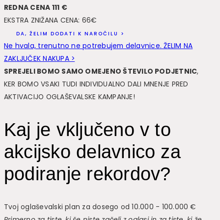
REDNA CENA 111 €
EKSTRA ZNIŽANA CENA: 66€
DA, ŽELIM DODATI K NAROČILU >
Ne hvala, trenutno ne potrebujem delavnice. ŽELIM NA
ZAKLJUČEK NAKUPA >
SPREJELI BOMO SAMO OMEJENO ŠTEVILO PODJETNIC
,
KER BOMO VSAKI TUDI INDIVIDUALNO DALI MNENJE PRED
AKTIVACIJO OGLAŠEVALSKE KAMPANJE!
Kaj je vključeno v to
akcijsko delavnico za
podiranje rekordov?
Tvoj oglaševalski plan za dosego od 10.000 - 100.000 €
Primerno za tiste, ki še niste začeli z oglasi in za tiste, ki že