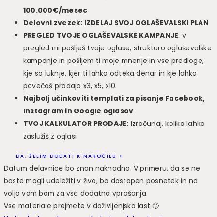
100.000€/mesec
Delovni zvezek: IZDELAJ SVOJ OGLAŠEVALSKI PLAN
PREGLED TVOJE OGLAŠEVALSKE KAMPANJE
: v
pregled mi pošlješ tvoje oglase, strukturo oglaševalske
kampanje in pošljem ti moje mnenje in vse predloge,
kje so luknje, kjer ti lahko odteka denar in kje lahko
povečaš prodajo x3, x5, x10.
Najbolj učinkoviti templati za pisanje Facebook,
Instagram in Google oglasov
TVOJ KALKULATOR PRODAJE:
Izračunaj, koliko lahko
zaslužiš z oglasi
DA, ŽELIM DODATI K NAROČILU >
Datum delavnice bo znan naknadno. V primeru, da se ne
boste mogli udeležiti v živo, bo dostopen posnetek in na
voljo vam bom za vsa dodatna vprašanja.
Vse materiale prejmete v doživljenjsko last 🙂