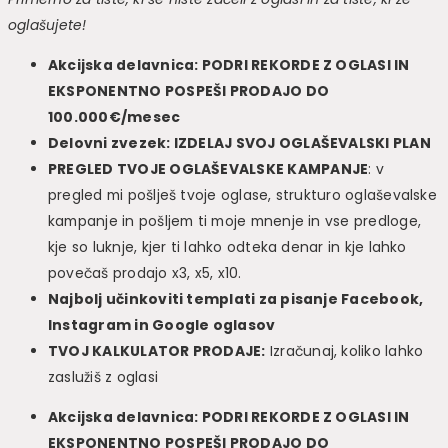
oglašujete!
Akcijska delavnica: PODRI REKORDE Z OGLASI IN
EKSPONENTNO POSPEŠI PRODAJO DO
100.000€/mesec
Delovni zvezek: IZDELAJ SVOJ OGLAŠEVALSKI PLAN
PREGLED TVOJE OGLAŠEVALSKE KAMPANJE
: v
pregled mi pošlješ tvoje oglase, strukturo oglaševalske
kampanje in pošljem ti moje mnenje in vse predloge,
kje so luknje, kjer ti lahko odteka denar in kje lahko
povečaš prodajo x3, x5, x10.
Najbolj učinkoviti templati za pisanje Facebook,
Instagram in Google oglasov
TVOJ KALKULATOR PRODAJE:
Izračunaj, koliko lahko
zaslužiš z oglasi
Akcijska delavnica: PODRI REKORDE Z OGLASI IN
EKSPONENTNO POSPEŠI PRODAJO DO