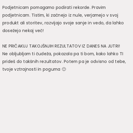
Podjetnicam pomagamo podirati rekorde. Pravim
podjetnicam. Tistim, ki začnejo iz nule, verjamejo v svoj
produkt ali storitev, razvijajo svoje sanje in vedo, da lahko
dosežejo nekaj več!
NE PRIČAKUJ TAKOJŠNJIH REZULTATOV IZ DANES NA JUTRI!
Ne obljubljam ti čudeža, pokazala pa ti bom, kako lahko TI
prideš do takšnih rezultatov. Potem pa je odvisno od tebe,
tvoje vztrajnosti in poguma 🙂