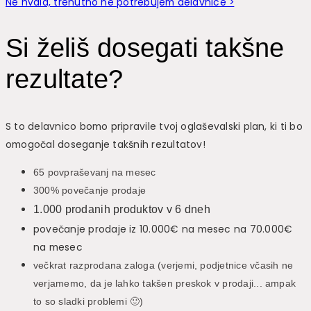
Ne hvala, trenutno ne potrebujem delavnice >
Si želiš dosegati takšne
rezultate?
S to delavnico bomo pripravile tvoj oglaševalski plan, ki ti bo
omogočal doseganje takšnih rezultatov!
65 povpraševanj na mesec
300% povečanje prodaje
1.000 prodanih produktov v 6 dneh
povečanje prodaje iz 10.000€ na mesec na 70.000€
na mesec
večkrat razprodana zaloga (verjemi, podjetnice včasih ne
verjamemo, da je lahko takšen preskok v prodaji... ampak
to so sladki problemi 🙂)