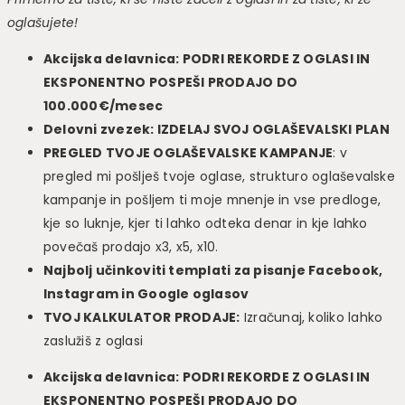
oglašujete!
Akcijska delavnica: PODRI REKORDE Z OGLASI IN
EKSPONENTNO POSPEŠI PRODAJO DO
100.000€/mesec
Delovni zvezek: IZDELAJ SVOJ OGLAŠEVALSKI PLAN
PREGLED TVOJE OGLAŠEVALSKE KAMPANJE
: v
pregled mi pošlješ tvoje oglase, strukturo oglaševalske
kampanje in pošljem ti moje mnenje in vse predloge,
kje so luknje, kjer ti lahko odteka denar in kje lahko
povečaš prodajo x3, x5, x10.
Najbolj učinkoviti templati za pisanje Facebook,
Instagram in Google oglasov
TVOJ KALKULATOR PRODAJE:
Izračunaj, koliko lahko
zaslužiš z oglasi
Akcijska delavnica: PODRI REKORDE Z OGLASI IN
EKSPONENTNO POSPEŠI PRODAJO DO