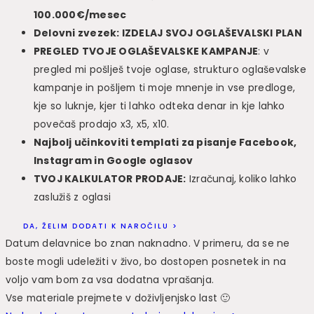
100.000€/mesec
Delovni zvezek: IZDELAJ SVOJ OGLAŠEVALSKI PLAN
PREGLED TVOJE OGLAŠEVALSKE KAMPANJE
: v
pregled mi pošlješ tvoje oglase, strukturo oglaševalske
kampanje in pošljem ti moje mnenje in vse predloge,
kje so luknje, kjer ti lahko odteka denar in kje lahko
povečaš prodajo x3, x5, x10.
Najbolj učinkoviti templati za pisanje Facebook,
Instagram in Google oglasov
TVOJ KALKULATOR PRODAJE:
Izračunaj, koliko lahko
zaslužiš z oglasi
DA, ŽELIM DODATI K NAROČILU >
Datum delavnice bo znan naknadno. V primeru, da se ne
boste mogli udeležiti v živo, bo dostopen posnetek in na
voljo vam bom za vsa dodatna vprašanja.
Vse materiale prejmete v doživljenjsko last 🙂