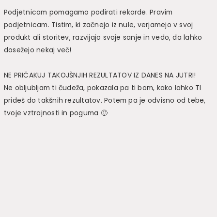
Podjetnicam pomagamo podirati rekorde. Pravim
podjetnicam. Tistim, ki začnejo iz nule, verjamejo v svoj
produkt ali storitev, razvijajo svoje sanje in vedo, da lahko
dosežejo nekaj več!
NE PRIČAKUJ TAKOJŠNJIH REZULTATOV IZ DANES NA JUTRI!
Ne obljubljam ti čudeža, pokazala pa ti bom, kako lahko TI
prideš do takšnih rezultatov. Potem pa je odvisno od tebe,
tvoje vztrajnosti in poguma 🙂