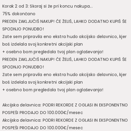
Korak 2 od 3: Skoraj si že pri koncu nakupa...
75% dokončano
PREDEN ZAKLJU
Č
I
Š
NAKUP!
Č
E
Ž
ELI
Š
, LAHKO DODATNO KUPI
Š Š
E
SPODNJO PONUDBO!
Zate sem pripravila eno ekstra hudo akcijsko delavnico, kjer
boš izdelala svoj konkretni akcijski plan
+ osebno bom pregledala tvoj plan oglaševanja!
PREDEN ZAKLJU
Č
I
Š
NAKUP!
Č
E
Ž
ELI
Š
, LAHKO DODATNO KUPI
Š Š
E
SPODNJO PONUDBO!
Zate sem pripravila eno ekstra hudo akcijsko delavnico, kjer
boš izdelala svoj konkretni akcijski plan
+ osebno bom pregledala tvoj plan oglaševanja!
Akcijska delavnica: PODRI REKORDE Z OGLASI IN EKSPONENTNO
POSPEŠI PRODAJO DO 100.000€/mesec
Akcijska delavnica: PODRI REKORDE Z OGLASI IN EKSPONENTNO
POSPEŠI PRODAJO DO 100.000€/mesec