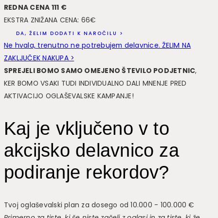
REDNA CENA 111 €
EKSTRA ZNIŽANA CENA: 66€
DA, ŽELIM DODATI K NAROČILU >
Ne hvala, trenutno ne potrebujem delavnice. ŽELIM NA
ZAKLJUČEK NAKUPA >
SPREJELI BOMO SAMO OMEJENO ŠTEVILO PODJETNIC
,
KER BOMO VSAKI TUDI INDIVIDUALNO DALI MNENJE PRED
AKTIVACIJO OGLAŠEVALSKE KAMPANJE!
Kaj je vključeno v to
akcijsko delavnico za
podiranje rekordov?
Tvoj oglaševalski plan za dosego od 10.000 - 100.000 €
Primerno za tiste, ki še niste začeli z oglasi in za tiste, ki že