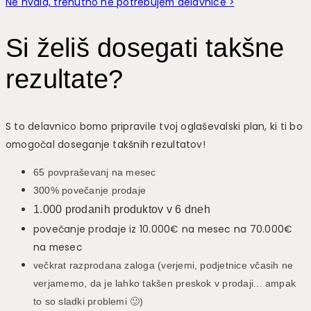
Ne hvala, trenutno ne potrebujem delavnice >
Si želiš dosegati takšne
rezultate?
S to delavnico bomo pripravile tvoj oglaševalski plan, ki ti bo
omogočal doseganje takšnih rezultatov!
65 povpraševanj na mesec
300% povečanje prodaje
1.000 prodanih produktov v 6 dneh
povečanje prodaje iz 10.000€ na mesec na 70.000€
na mesec
večkrat razprodana zaloga (verjemi, podjetnice včasih ne
verjamemo, da je lahko takšen preskok v prodaji... ampak
to so sladki problemi 🙂)