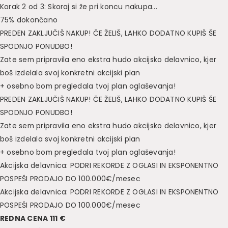
Korak 2 od 3: Skoraj si že pri koncu nakupa...
75% dokončano
PREDEN ZAKLJU
Č
I
Š
NAKUP!
Č
E
Ž
ELI
Š
, LAHKO DODATNO KUPI
Š Š
E
SPODNJO PONUDBO!
Zate sem pripravila eno ekstra hudo akcijsko delavnico, kjer
boš izdelala svoj konkretni akcijski plan
+ osebno bom pregledala tvoj plan oglaševanja!
PREDEN ZAKLJU
Č
I
Š
NAKUP!
Č
E
Ž
ELI
Š
, LAHKO DODATNO KUPI
Š Š
E
SPODNJO PONUDBO!
Zate sem pripravila eno ekstra hudo akcijsko delavnico, kjer
boš izdelala svoj konkretni akcijski plan
+ osebno bom pregledala tvoj plan oglaševanja!
Akcijska delavnica: PODRI REKORDE Z OGLASI IN EKSPONENTNO
POSPEŠI PRODAJO DO 100.000€/mesec
Akcijska delavnica: PODRI REKORDE Z OGLASI IN EKSPONENTNO
POSPEŠI PRODAJO DO 100.000€/mesec
REDNA CENA 111 €