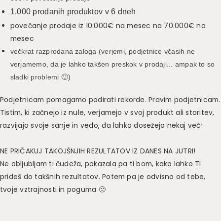
1.000 prodanih produktov v 6 dneh
povečanje prodaje iz 10.000€ na mesec na 70.000€ na
mesec
večkrat razprodana zaloga (verjemi, podjetnice včasih ne
verjamemo, da je lahko takšen preskok v prodaji... ampak to so
sladki problemi 🙂)
Podjetnicam pomagamo podirati rekorde. Pravim podjetnicam.
Tistim, ki začnejo iz nule, verjamejo v svoj produkt ali storitev,
razvijajo svoje sanje in vedo, da lahko dosežejo nekaj več!
NE PRIČAKUJ TAKOJŠNJIH REZULTATOV IZ DANES NA JUTRI!
Ne obljubljam ti čudeža, pokazala pa ti bom, kako lahko TI
prideš do takšnih rezultatov. Potem pa je odvisno od tebe,
tvoje vztrajnosti in poguma 🙂