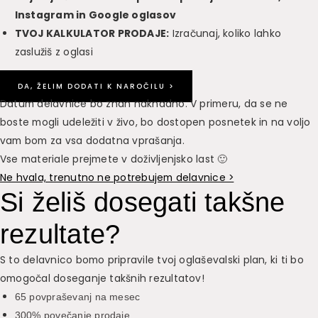
Instagram in Google oglasov
TVOJ KALKULATOR PRODAJE:
Izračunaj, koliko lahko
zaslužiš z oglasi
DA, ŽELIM DODATI K NAROČILU >
Datum delavnice bo znan naknadno. V primeru, da se ne
boste mogli udeležiti v živo, bo dostopen posnetek in na voljo
vam bom za vsa dodatna vprašanja.
Vse materiale prejmete v doživljenjsko last 🙂
Ne hvala, trenutno ne potrebujem delavnice >
Si želiš dosegati takšne
rezultate?
S to delavnico bomo pripravile tvoj oglaševalski plan, ki ti bo
omogočal doseganje takšnih rezultatov!
65 povpraševanj na mesec
300% povečanje prodaje