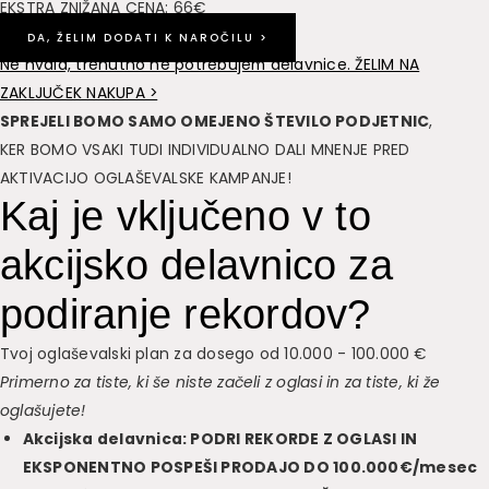
EKSTRA ZNIŽANA CENA: 66€
DA, ŽELIM DODATI K NAROČILU >
Ne hvala, trenutno ne potrebujem delavnice. ŽELIM NA
ZAKLJUČEK NAKUPA >
SPREJELI BOMO SAMO OMEJENO ŠTEVILO PODJETNIC
,
KER BOMO VSAKI TUDI INDIVIDUALNO DALI MNENJE PRED
AKTIVACIJO OGLAŠEVALSKE KAMPANJE!
Kaj je vključeno v to
akcijsko delavnico za
podiranje rekordov?
Tvoj oglaševalski plan za dosego od 10.000 - 100.000 €
Primerno za tiste, ki še niste začeli z oglasi in za tiste, ki že
oglašujete!
Akcijska delavnica: PODRI REKORDE Z OGLASI IN
EKSPONENTNO POSPEŠI PRODAJO DO 100.000€/mesec