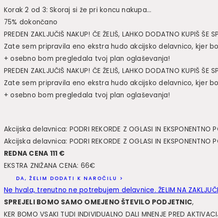
Korak 2 od 3: Skoraj si že pri koncu nakupa...
75% dokončano
PREDEN ZAKLJU
Č
I
Š
NAKUP!
Č
E
Ž
ELI
Š
, LAHKO DODATNO KUPI
Š Š
E 
Zate sem pripravila eno ekstra hudo akcijsko delavnico, kjer boš
+ osebno bom pregledala tvoj plan oglaševanja!
PREDEN ZAKLJU
Č
I
Š
NAKUP!
Č
E
Ž
ELI
Š
, LAHKO DODATNO KUPI
Š Š
E 
Zate sem pripravila eno ekstra hudo akcijsko delavnico, kjer boš
+ osebno bom pregledala tvoj plan oglaševanja!
Akcijska delavnica: PODRI REKORDE Z OGLASI IN EKSPONENTNO
Akcijska delavnica: PODRI REKORDE Z OGLASI IN EKSPONENTNO
REDNA CENA 111 €
EKSTRA ZNIŽANA CENA: 66€
DA, ŽELIM DODATI K NAROČILU >
Ne hvala, trenutno ne potrebujem delavnice. ŽELIM NA ZAKLJU
SPREJELI BOMO SAMO OMEJENO ŠTEVILO PODJETNIC
,
KER BOMO VSAKI TUDI INDIVIDUALNO DALI MNENJE PRED AKTIVA