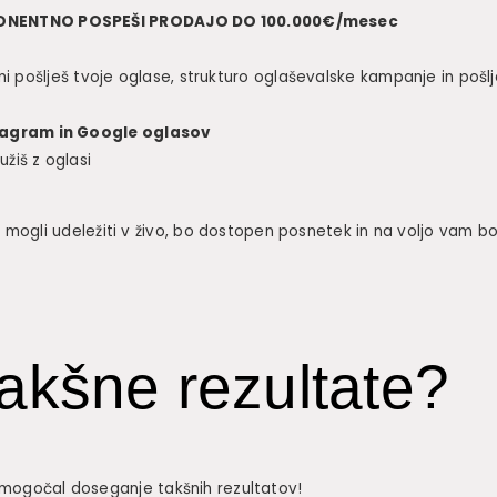
KSPONENTNO POSPEŠI PRODAJO DO 100.000€/mesec
mi pošlješ tvoje oglase, strukturo oglaševalske kampanje in pošlje
stagram in Google oglasov
užiš z oglasi
mogli udeležiti v živo, bo dostopen posnetek in na voljo vam 
takšne rezultate?
o omogočal doseganje takšnih rezultatov!