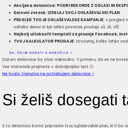
Akcijska delavnica: PODRI REKORDE Z OGLASI IN E
Delovni zvezek: IZDELAJ SVOJ OGLAŠEVALSKI PLAN
PREGLED TVOJE OGLAŠEVALSKE KAMPANJE
: v pregled 
odteka denar in kje lahko povečaš prodajo x3, x5, x10.
Najbolj učinkoviti templati za pisanje Facebook, In
TVOJ KALKULATOR PRODAJE:
Izračunaj, koliko lahko zasl
DA, ŽELIM DODATI K NAROČILU >
Datum delavnice bo znan naknadno. V primeru, da se ne boste 
Vse materiale prejmete v doživljenjsko last 🙂
Ne hvala, trenutno ne potrebujem delavnice >
Si želiš dosegati 
S to delavnico bomo pripravile tvoj oglaševalski plan, ki ti b