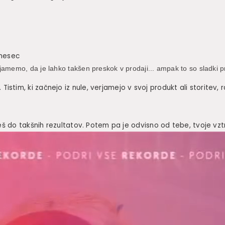
 mesec
jamemo, da je lahko takšen preskok v prodaji... ampak to so sladki p
im, ki začnejo iz nule, verjamejo v svoj produkt ali storitev, r
deš do takšnih rezultatov. Potem pa je odvisno od tebe, tvoje vzt