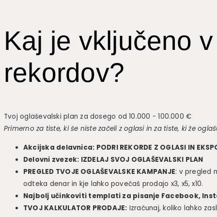
Kaj je vključeno v
rekordov?
Tvoj oglaševalski plan za dosego od 10.000 - 100.000 €
Primerno za tiste, ki še niste začeli z oglasi in za tiste, ki že oglaš
Akcijska delavnica: PODRI REKORDE Z OGLASI IN E
Delovni zvezek: IZDELAJ SVOJ OGLAŠEVALSKI PLAN
PREGLED TVOJE OGLAŠEVALSKE KAMPANJE
: v pregled 
odteka denar in kje lahko povečaš prodajo x3, x5, x10.
Najbolj učinkoviti templati za pisanje Facebook, In
TVOJ KALKULATOR PRODAJE:
Izračunaj, koliko lahko zasl