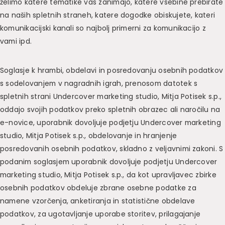
želimo katere tematike vas zanimajo, katere vsebine prebirate
na naših spletnih straneh, katere dogodke obiskujete, kateri
komunikacijski kanali so najbolj primerni za komunikacijo z
vami ipd.
Soglasje k hrambi, obdelavi in posredovanju osebnih podatkov
s sodelovanjem v nagradnih igrah, prenosom datotek s
spletnih strani Undercover marketing studio, Mitja Potisek s.p.,
oddajo svojih podatkov preko spletnih obrazec ali naročilu na
e-novice, uporabnik dovoljuje podjetju Undercover marketing
studio, Mitja Potisek s.p., obdelovanje in hranjenje
posredovanih osebnih podatkov, skladno z veljavnimi zakoni. S
podanim soglasjem uporabnik dovoljuje podjetju Undercover
marketing studio, Mitja Potisek s.p., da kot upravljavec zbirke
osebnih podatkov obdeluje zbrane osebne podatke za
namene vzorčenja, anketiranja in statistične obdelave
podatkov, za ugotavljanje uporabe storitev, prilagajanje