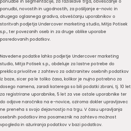
ponudbe in segmentacije, za raziskave trga, obveščanje o
ponudbi, novostih in ugodnostih, za pošiljanje e-novic in
drugega oglasnega gradiva, obveščanju uporabnikov o
storitvah podjetja Undercover marketing studio, Mitja Potisek
s.p., ter povezanih oseb in za druge oblike uporabe
posredovanih podatkov.
Navedene podatke lahko podjetje Undercover marketing
studio, Mitja Potisek s.p., obdeluje za lastne potrebe do
preklica privolitve z zahtevo za odstranitev osebnih podatkov
iz baze, sicer pa le toliko časa, kolikor je nujno potrebno za
dosego namena, zaradi katerega so bili podatki zbrani, tj. 10 let
za registrirane uporabnike, 5 let za vse ostale uporabnike ter
do odjave naročnika na e-novice, oziroma dokler upravljavec
ne preneha s svojo dejavnostjo na trgu. V času upravljanja
osebnih podatkov ima posameznik na zahtevo možnost
vpogleda in ažuriranja podatkov v bazi podatkov.