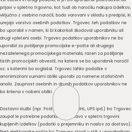
prijavi v spletno trgovino, kot tudi ob naročilu nakupa izdelkov,
vključno z vsebino naročil, bodo varovani v skladu s predpisi, ki
urejajo varstvo osebnih podatkov. Trgovec teh podatkov ne
bo uporabil v namen, ki bi kakorkoli škodoval uporabniku ali
drugi vpleteni osebi. Trgovec podatkov uporabnikov ne bo
uporabil za pošiljanje promocijske e-pošte ali drugega
nezaželenega promocijskega materiala, razen za pošiljanje
tistih promocijskih obvestil, na katere se bo uporabnik naročil
oz. s katerimi bo soglašal. Trgovec lahko podatke v
anonimizirani sumarni obliki uporabi za namene statističnih
analiz. Zaupnost osebnih in drugih podatkov uporabnikov ne
bo kršena v nobeni obliki.
Dostavni službi (npr. Pošta Slovenije, DHL, UPS ipd.) bo Trgovec
zaupal le potrebne podatke za dostavo v spletni trgovini
kupljenih izdelkov (podatki o prejemniku in naslov za dostavo).
Prek elektronske pošte bo Trgovec stopil v stik z uporabnikom,