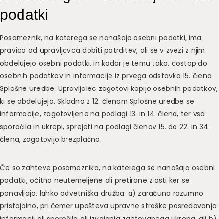
podatki
Posameznik, na katerega se nanašajo osebni podatki, ima
pravico od upravljavca dobiti potrditev, ali se v zvezi z njim
obdelujejo osebni podatki, in kadar je temu tako, dostop do
osebnih podatkov in informacije iz prvega odstavka 15. člena
Splošne uredbe. Upravljalec zagotovi kopijo osebnih podatkov,
ki se obdelujejo. Skladno z 12. členom Splošne uredbe se
informacije, zagotovljene na podlagi 13. in 14. člena, ter vsa
sporočila in ukrepi, sprejeti na podlagi členov 15. do 22. in 34.
člena, zagotovijo brezplačno.
Če so zahteve posameznika, na katerega se nanašajo osebni
podatki, očitno neutemeljene ali pretirane zlasti ker se
ponavljajo, lahko odvetniška družba: a) zaračuna razumno
pristojbino, pri čemer upošteva upravne stroške posredovanja
informacij ali sporočila ali izvajanja zahtevanega ukrepa, ali b)