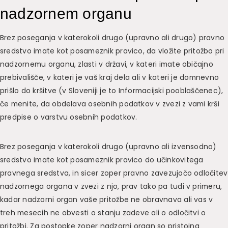
nadzornem organu
Brez poseganja v katerokoli drugo (upravno ali drugo) pravno
sredstvo imate kot posameznik pravico, da vložite pritožbo pri
nadzornemu organu, zlasti v državi, v kateri imate običajno
prebivališče, v kateri je vaš kraj dela ali v kateri je domnevno
prišlo do kršitve (v Sloveniji je to Informacijski pooblaščenec),
če menite, da obdelava osebnih podatkov v zvezi z vami krši
predpise o varstvu osebnih podatkov.
Brez poseganja v katerokoli drugo (upravno ali izvensodno)
sredstvo imate kot posameznik pravico do učinkovitega
pravnega sredstva, in sicer zoper pravno zavezujočo odločitev
nadzornega organa v zvezi z njo, prav tako pa tudi v primeru,
kadar nadzorni organ vaše pritožbe ne obravnava ali vas v
treh mesecih ne obvesti o stanju zadeve ali o odločitvi o
pritožbi. Za postopke zoper nadzorni organ so pristojna