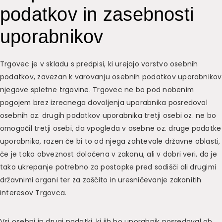
podatkov in zasebnosti
uporabnikov
Trgovec je v skladu s predpisi, ki urejajo varstvo osebnih
podatkov, zavezan k varovanju osebnih podatkov uporabnikov
njegove spletne trgovine. Trgovec ne bo pod nobenim
pogojem brez izrecnega dovoljenja uporabnika posredoval
osebnih oz. drugih podatkov uporabnika tretji osebi oz. ne bo
omogočil tretji osebi, da vpogleda v osebne oz. druge podatke
uporabnika, razen če bi to od njega zahtevale državne oblasti,
če je taka obveznost določena v zakonu, ali v dobri veri, da je
tako ukrepanje potrebno za postopke pred sodišči ali drugimi
državnimi organi ter za zaščito in uresničevanje zakonitih
interesov Trgovca.
Vsi osebni in drugi podatki, ki jih bo uporabnik posredoval ob