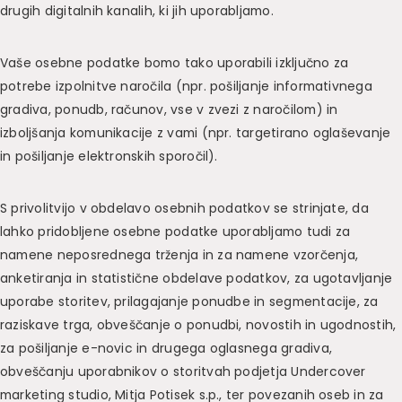
drugih digitalnih kanalih, ki jih uporabljamo.
Vaše osebne podatke bomo tako uporabili izključno za
potrebe izpolnitve naročila (npr. pošiljanje informativnega
gradiva, ponudb, računov, vse v zvezi z naročilom) in
izboljšanja komunikacije z vami (npr. targetirano oglaševanje
in pošiljanje elektronskih sporočil).
S privolitvijo v obdelavo osebnih podatkov se strinjate, da
lahko pridobljene osebne podatke uporabljamo tudi za
namene neposrednega trženja in za namene vzorčenja,
anketiranja in statistične obdelave podatkov, za ugotavljanje
uporabe storitev, prilagajanje ponudbe in segmentacije, za
raziskave trga, obveščanje o ponudbi, novostih in ugodnostih,
za pošiljanje e-novic in drugega oglasnega gradiva,
obveščanju uporabnikov o storitvah podjetja Undercover
marketing studio, Mitja Potisek s.p., ter povezanih oseb in za