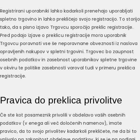
Registrirani uporabniki lahko kadarkoli prenehajo uporabljati
spletno trgovino in lahko prekličejo svojo registracijo. To storijo
tako, da s pisno izjavo Trgovcu sporočijo preklic registracije.
Pred podajo izjave o preklicu registracije mora uporabnik
Trgovcu poravnati vse še neporavnane obveznosti iz naslova
opravljenih nakupov v spletni trgovini. Trgovec bo zaupnost
osebnih podatkov in zasebnost uporabnikov spletne trgovine
v okviru te politike zasebnosti varoval tudi v primeru preklica
registracije.
Pravica do preklica privolitve
Če ste kot posameznik privolili v obdelavo vaših osebnih
podatkov (v enega ali več določenih namenov), imate
pravico, da to svojo privolitev kadarkoli prekličete, ne da bi to
vplivalo na zakonitost obdelave podatkov, ki se je na podlagi