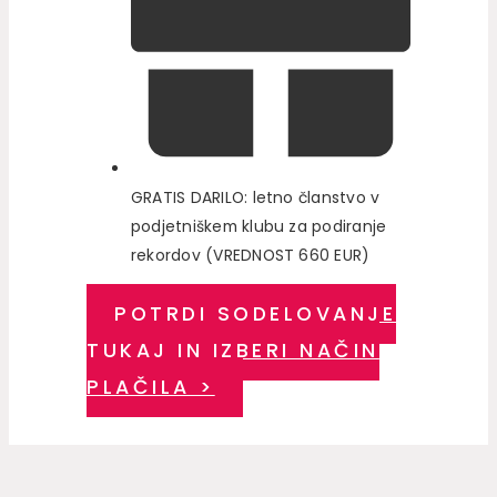
GRATIS DARILO: letno članstvo v
podjetniškem klubu za podiranje
rekordov (VREDNOST 660 EUR)
POTRDI SODELOVANJE
TUKAJ IN IZBERI NAČIN
PLAČILA >