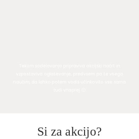
Tekom sodelovanja pripraviva akcijski načrt in
vzpostaviva oglaševanje, predvsem pa te vsega
naučim, da lahko potem vodiš učinkovito vse sama
tudi vnaprej 🙂
Si za akcijo?