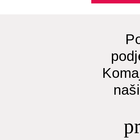
P
podje
Komaj
naš
p