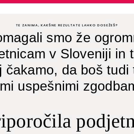
TE ZANIMA, KAKŠNE REZULTATE LAHKO DOSEŽEŠ?
omagali smo že ogrom
tnicam v Sloveniji in t
 čakamo, da boš tudi 
imi uspešnimi zgodbam
riporočila podjetn