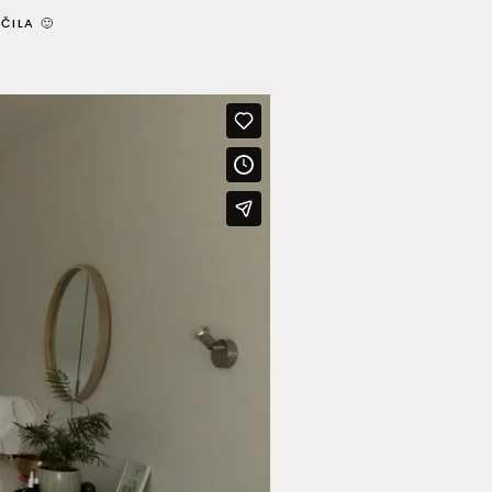
ČILA 🙂