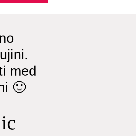
no
ujini.
ti med
i 🙂
ic