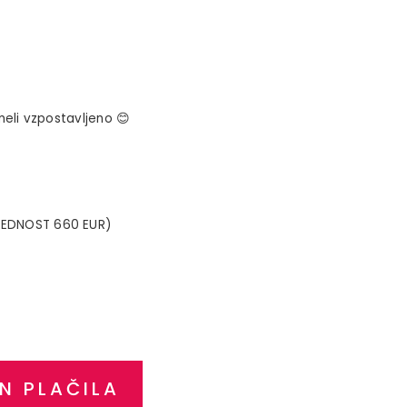
meli vzpostavljeno 😊
VREDNOST 660 EUR)
N PLAČILA