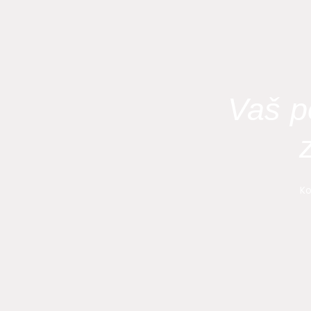
Skip
to
content
Vaš p
Ko