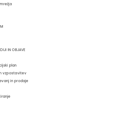
omrežja
OM
DIJI IN OBJAVE
ijski plan
n vzpostavitev
vanj in prodaje
iranje