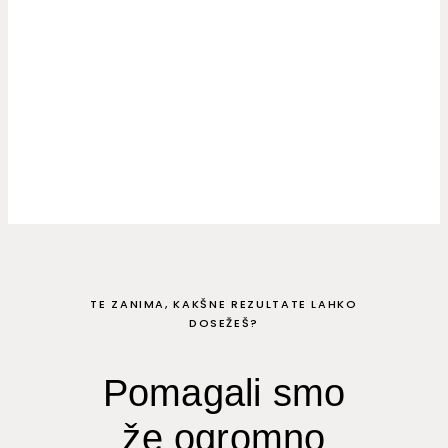
vodimo. Vključenjo je testiranje in redna
optimizacija za dosego najboljših
rezultatov.
NAREDIMO VSE, DA POVEČATE PRODAJO!
TE ZANIMA, KAKŠNE REZULTATE LAHKO
DOSEŽEŠ?
Pomagali smo
že ogromno