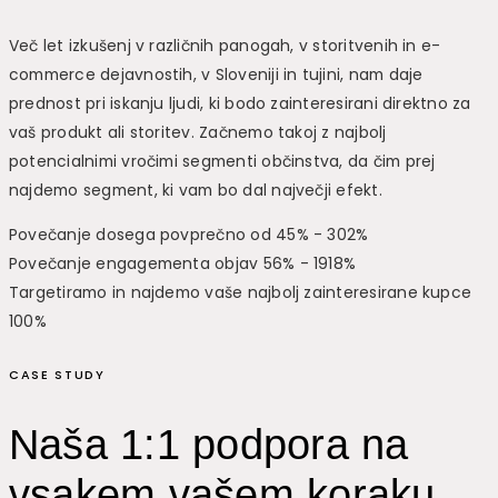
Več let izkušenj v različnih panogah, v storitvenih in e-
commerce dejavnostih, v Sloveniji in tujini, nam daje
prednost pri iskanju ljudi, ki bodo zainteresirani direktno za
vaš produkt ali storitev. Začnemo takoj z najbolj
potencialnimi vročimi segmenti občinstva, da čim prej
najdemo segment, ki vam bo dal največji efekt.
Povečanje dosega povprečno od 45% - 302%
Povečanje engagementa objav 56% - 1918%
Targetiramo in najdemo vaše najbolj zainteresirane kupce
100%
CASE STUDY
Naša 1:1 podpora na
vsakem vašem koraku