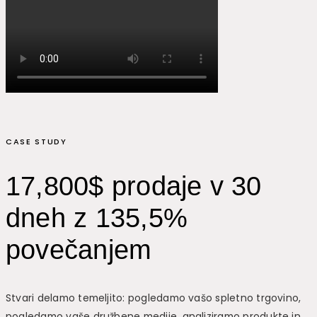
CASE STUDY
17,800$ prodaje v 30
dneh z 135,5%
povečanjem
Stvari delamo temeljito: pogledamo vašo spletno trgovino,
pogledamo vaše družbene medije, analiziramo produkte in