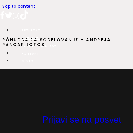
Skip to content
REZULTATI
STORITVE
PONUDBA ZA SODELOVANJE – ANDREJA
PANCAR LOTOS
PODCAST & SHOW
KONTAKT
O NAS
Ponudba za sodelovanje
in oglaševanje
Naredimo VSE!, da
Prijavi se na posvet
dobite rezultate!