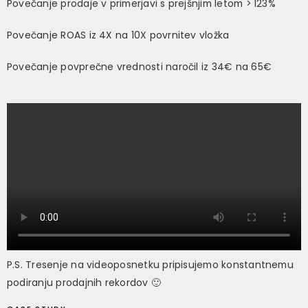
Povečanje prodaje v primerjavi s prejšnjim letom > 123%
Povečanje ROAS iz 4X na 10X povrnitev vložka
Povečanje povprečne vrednosti naročil iz 34€ na 65€
P.S. Tresenje na videoposnetku pripisujemo konstantnemu
podiranju prodajnih rekordov 🙂