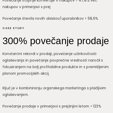
Povečanje stopnje konverzije v nakupov > 47,8% več
nakupov v primerjavi s prej
Povečanje števila novih obiskov/uporabnikov > 58,6%
CASE STUDY
300% povečanje prodaje
Konstantni rekordi v prodaji, povečanje učinkovitosti
oglaševanja in povečanje povprečne vrednosti naročil s
fokusiranjem na bolj profitabilne produkte in s premišljenim
planom promocijskih akcij.
Ključ je v kombiniranju organskega marketinga s plačljivim
oglaševanjem.
Povečanje prodaje v primerjavi s prejšnjim letom > 123%