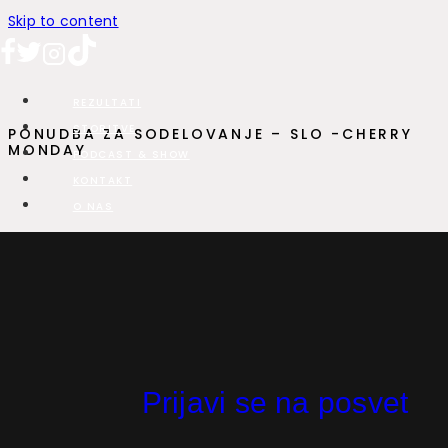
Skip to content
REZULTATI
STORITVE
PONUDBA ZA SODELOVANJE – SLO -CHERRY
MONDAY
PODCAST & SHOW
KONTAKT
O NAS
Ponudba za sodelovanje
in oglaševanje
Naredimo VSE!, da
Prijavi se na posvet
dobite rezultate!