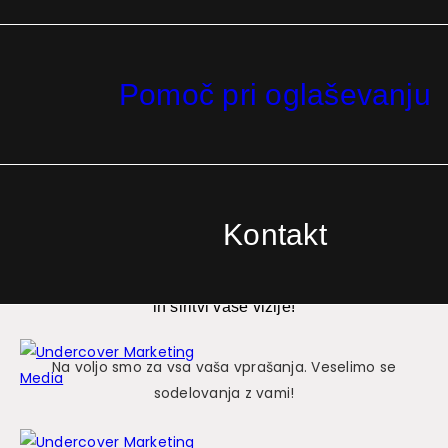
Cilj = 50.000€/mesec v
spletni trgovini Cherry
Pomoč pri oglaševanju
Monday
Spodaj smo pripravili prilagojen paket sodelovanja. 100%
Kontakt
smo prepričani, da vam lahko pomagamo do večje prodaje
in širitvi vaše vizije!
Na voljo smo za vsa vaša vprašanja. Veselimo se
sodelovanja z vami!