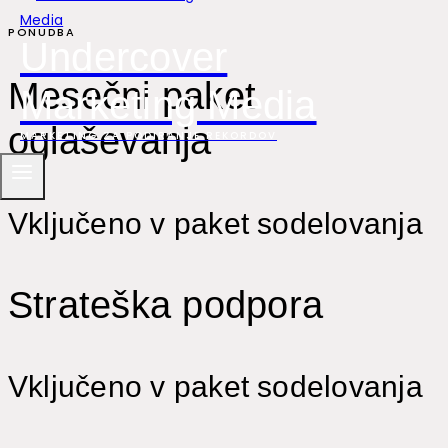
PONUDBA
Undercover
Mesečni paket
Marketing Media
oglaševanja
MARKETING ZA PODIRANJE REKORDOV
Vključeno v paket sodelovanja
Strateška podpora
Vključeno v paket sodelovanja