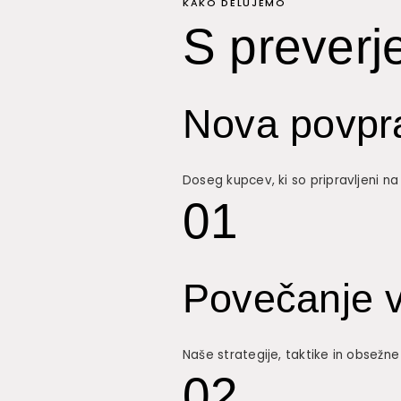
KAKO DELUJEMO
S preverj
Nova povpr
Doseg kupcev, ki so pripravljeni na
01
Povečanje 
Naše strategije, taktike in obsežn
02