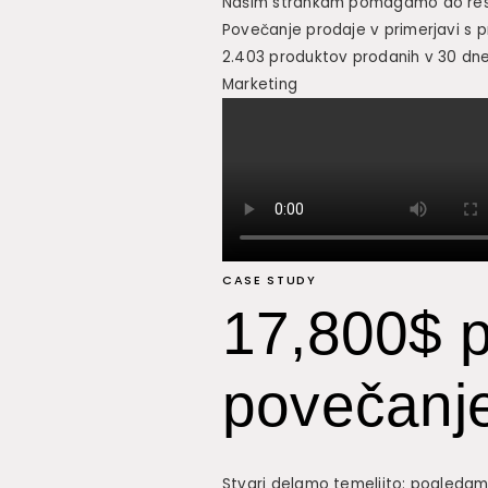
Našim strankam pomagamo do res d
Povečanje prodaje v primerjavi s p
2.403 produktov prodanih v 30 dn
Marketing
CASE STUDY
17,800$ p
povečanj
Stvari delamo temeljito: pogledam