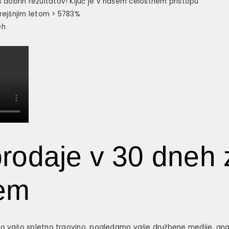
obrih rezultatov! Ključ je v našem celostnem pristopu
rejšnjim letom > 5783%
eh
rodaje v 30 dneh
em
o vašo spletno trgovino, pogledamo vaše družbene medije, anal