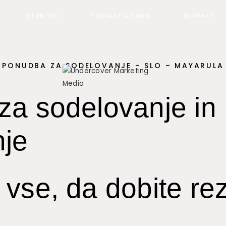
STORITVE
PODCAST & SHOW
KONTAKT
PONUDBA ZA SODELOVANJE – SLO – MAYARULA
a sodelovanje in
nje
vse, da dobite rez