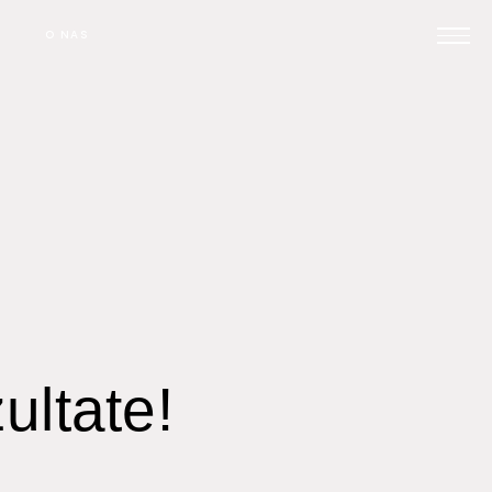
O NAS
Prijavi se na posvet
Pomoč pri oglaševanju
Kontakt
ultate!