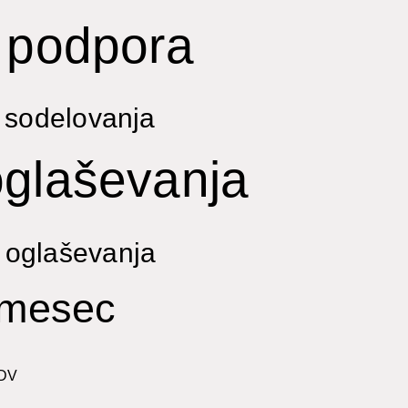
 podpora
 sodelovanja
oglaševanja
 oglaševanja
/mesec
DDV