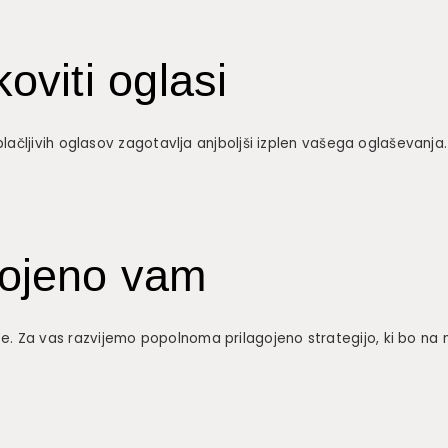
oviti oglasi
plačljivih oglasov zagotavlja anjboljši izplen vašega oglaševanja.
gojeno vam
 Za vas razvijemo popolnoma prilagojeno strategijo, ki bo na n