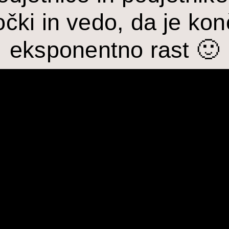
očki in vedo, da je ko
eksponentno rast 🙂