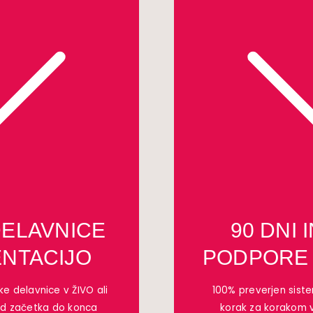
DELAVNICE
90 DNI 
ENTACIJO
PODPORE 
e delavnice v ŽIVO ali
100% preverjen sist
od začetka do konca
korak za korakom v