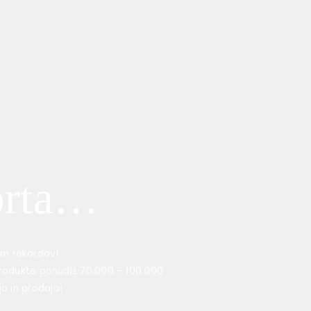
dprta…
jem rekordov!
 produkte ponudiš 70.000 – 100.000
a in prodajo!