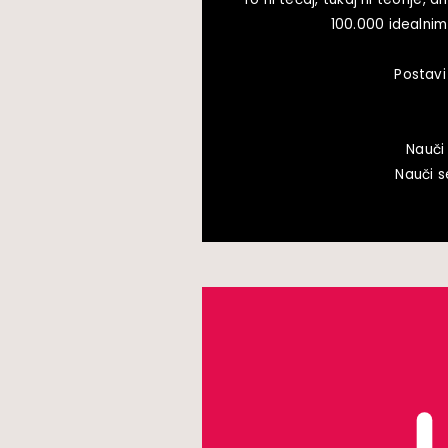
100.000 idealnim
Postavi
Nauči
Nauči s