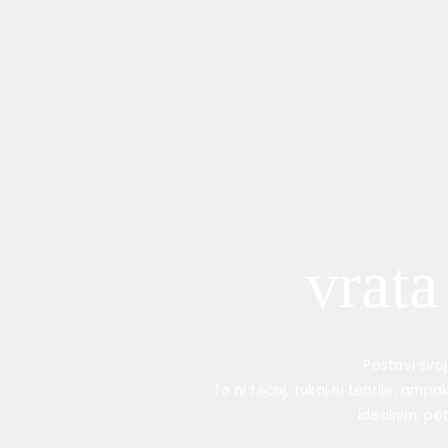
Skip
to
content
vrata
Postavi svoj
To ni tečaj, tukaj ni teorije, am
idealnim, po