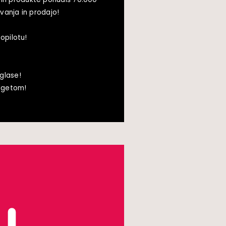
vanja in prodajo!
opilotu!
glase!
udgetom!