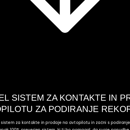
EL SISTEM ZA KONTAKTE IN 
PILOTU ZA PODIRANJE REK
 sistem za kontakte in prodaje na avtopilotu in začni s podiran
, ampak 100% preverjen sistem, ki ti bo pomagal, da svoje ponudb