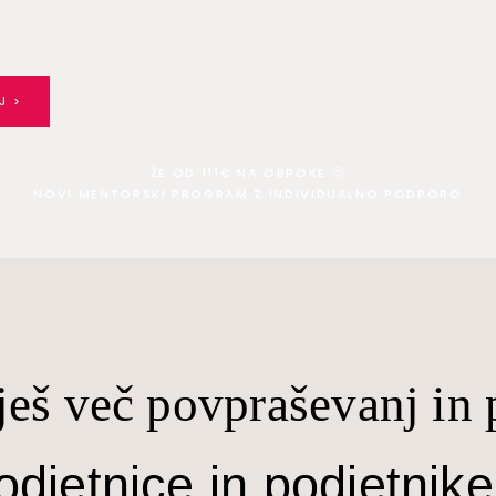
J >
ŽE OD 111€ NA OBROKE 🙂
NOVI MENTORSKI PROGRAM Z INDIVIDUALNO PODPORO
ješ več povpraševanj in 
djetnice in podjetnike