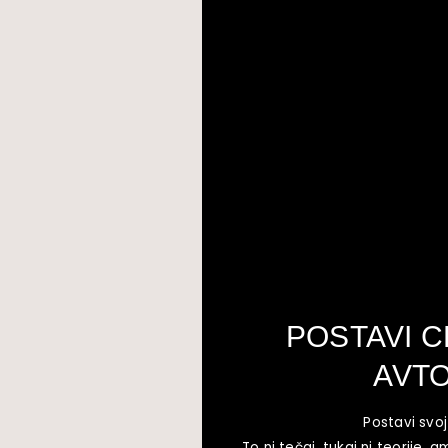
POSTAVI C
AVTO
Postavi svoj
To ni tečaj, tukaj ni teorije