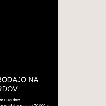
PRODAJO NA
ORDOV
jem rekordov!
e in produkte ponudiš 70.000 –