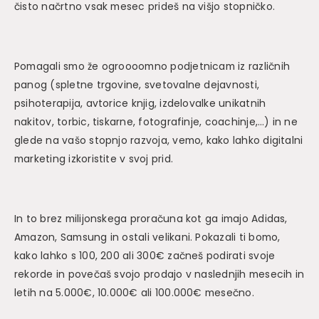
čisto načrtno vsak mesec prideš na višjo stopničko.
Pomagali smo že ogroooomno podjetnicam iz različnih
panog (spletne trgovine, svetovalne dejavnosti,
psihoterapija, avtorice knjig, izdelovalke unikatnih
nakitov, torbic, tiskarne, fotografinje, coachinje,…) in ne
glede na vašo stopnjo razvoja, vemo, kako lahko digitalni
marketing izkoristite v svoj prid.
In to brez milijonskega proračuna kot ga imajo Adidas,
Amazon, Samsung in ostali velikani. Pokazali ti bomo,
kako lahko s 100, 200 ali 300€ začneš podirati svoje
rekorde in povečaš svojo prodajo v naslednjih mesecih in
letih na 5.000€, 10.000€ ali 100.000€ mesečno.