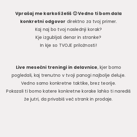
Vprašaj me karkoli želiš 🙂 Vedno ti bom dala
konkretni odgovor
direktno za tvoj primer.
Kaj naj bo tvoj naslednji korak?
Kje izgubljaš denar in stranke?
In kje so TVOJE priložnosti!
Live mesečni treningi in delavnice
, kjer bomo
pogledali, kaj trenutno v tvoji panogi najbolje deluje.
Vedno samo konkretne taktike, brez teorije.
Pokazali ti bomo katere konkretne korake lahko ti narediš
že jutri, da privabiš več strank in prodaje.