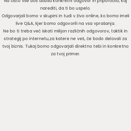
Na čisto vse boš dobila konkretni odgovor in priporočilo, kaj
narediti, da ti bo uspelo.
Odgovarjali bomo v skupini in tudi v živo online, ko bomo imeli
live Q&A, kjer bomo odgovorili na vsa vprašanja.
Ne bo ti treba več iskati milijon različnih odgovorov, taktik in
strategij po internetu,za katere ne veš, če bodo delovali za
tvoj biznis. Tukaj bomo odgovarjali direktno tebi in konkretno
za tvoj primer.