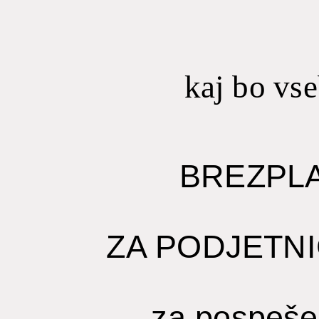
kaj bo vs
BREZPL
ZA PODJETNI
za pospeše