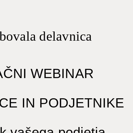
ebovala delavnica
AČNI WEBINAR
CE IN PODJETNIKE
k vašega podjetja