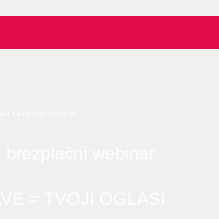
ENI TAKOJŠNI DOSTOP
a brezplačni webinar
VE = TVOJI OGLASI