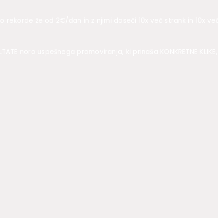
o rekorde že od 2€/dan in z njimi doseči 10x več strank in 10x ve
LTATE noro uspešnega promoviranja, ki prinaša KONKRETNE KLIKE,