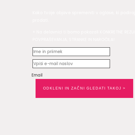
Kako tvoje objave spremeniti v oglase, ki podiraj
prodati.
+ Na delavnici ti bomo pokazali KONKRETNE REZU
POVPRAŠEVANJA, STRANKE IN NAROČILA!
Email
ODKLENI IN ZAČNI GLEDATI TAKOJ >