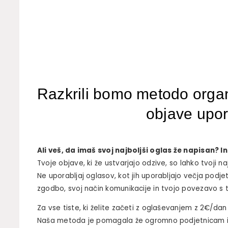
Razkrili bomo metodo organ
objave upor
Ali veš, da imaš svoj najboljši oglas že napisan?
Tvoje objave, ki že ustvarjajo odzive, so lahko tvoji naj
Ne uporabljaj oglasov, kot jih uporabljajo večja podje
zgodbo, svoj način komunikacije in tvojo povezavo s t
Za vse tiste, ki želite začeti z oglaševanjem z 2€/dan
Naša metoda je pomagala že ogromno podjetnicam in 