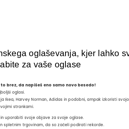
skega oglaševanja, kjer lahko s
abite za vaše oglase
 In to brez, da napišeš eno samo novo besedo!
boljši oglasi.
tja Ikea, Harvey Norman, Adidas in podobni, ampak izkoristi svoj
vojimi strankami.
 in uporabiti svoje objave za svoje oglase.
spletnim trgovinam, da so začeli podirati rekorde.