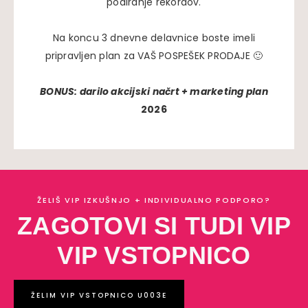
podiranje rekordov.
Na koncu 3 dnevne delavnice boste imeli
pripravljen plan za VAŠ POSPEŠEK PRODAJE 🙂
BONUS: darilo akcijski načrt + marketing plan
2026
ŽELIŠ VIP IZKUŠNJO + INDIVIDUALNO PODPORO?
ZAGOTOVI SI TUDI VIP
VIP VSTOPNICO
ŽELIM VIP VSTOPNICO U003E