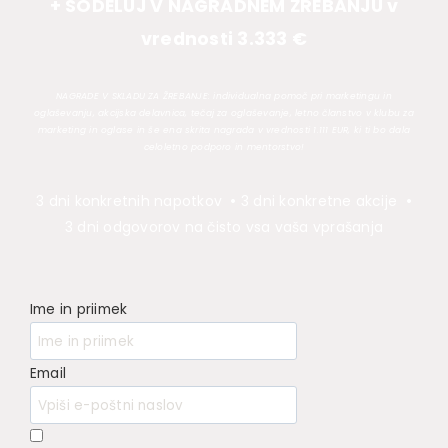
+ SODELUJ V NAGRADNEM ŽREBANJU v
vrednosti 3.333 €
NAGRADE V SKLADU ZA ŽREBANJE: individualna pomoč pri marketingu in
oglaševanju, akcijska delavnica, tečaj za oglaševanje, letno članstvo v klubu za
marketing in oglase in še ena skrita nagrada v vrednosti 1.111 EUR, ki ti bo dala
celoletno podporo in mentorstvo!
3 dni konkretnih napotkov
•
3 dni konkretne akcije
•
3 dni odgovorov na čisto vsa vaša vprašanja
Ime in priimek
Email