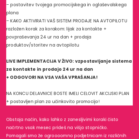
– postavitev tvojega promocijskega in oglaševalskega
plana
– KAKO AKTIVIRATI VAŠ SISTEM PRODAJE NA AVTOPILOTU
razložen korak za korakom: lijak za kontakte +
povpraševanja 24 ur na dan + prodaja
produktov/storitev na avtopilotu
LIVE IMPLEMENTACIJA V ŽIVO: vzpostavljanje sistema
za kontakte in prodajo 24 ur na dan
+ ODGOVORI NA VSA VAŠA VPRAŠANJA!
NA KONCU DELAVNICE BOSTE IMELI CELOVIT AKCIJSKI PLAN
+ postavljen plan za učinkovito promocijo!
Obstaja način, kako lahko z zanesljivimi koraki čisto
načrtno vsak mesec prideš na višjo stopničko.
Pomagali smo že ogroooomno podjetnicam iz različnih