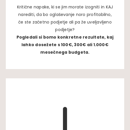
Kritične napake, ki se jim morate izogniti in KAJ
narediti, da bo oglaševanje noro profitabilno,
če ste začetno podjetje ali pa že uveljavljeno
podjetje?
Pogledali si bomo konkretne rezultate, kaj
lahko dosežete s 100€, 300€ ali 1.000€
mesečnega budgeta.