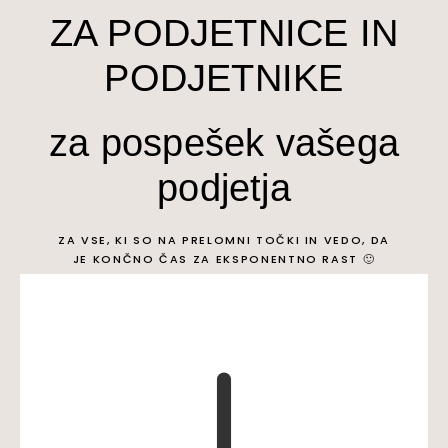
ZA PODJETNICE IN
PODJETNIKE
za pospešek vašega
podjetja
ZA VSE, KI SO NA PRELOMNI TOČKI IN VEDO, DA
JE KONČNO ČAS ZA EKSPONENTNO RAST 🙂