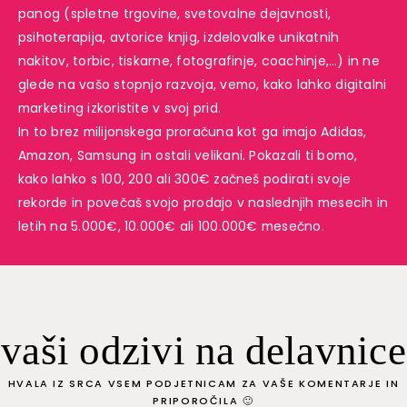
panog (spletne trgovine, svetovalne dejavnosti,
psihoterapija, avtorice knjig, izdelovalke unikatnih
nakitov, torbic, tiskarne, fotografinje, coachinje,…) in ne
glede na vašo stopnjo razvoja, vemo, kako lahko digitalni
marketing izkoristite v svoj prid.
In to brez milijonskega proračuna kot ga imajo Adidas,
Amazon, Samsung in ostali velikani. Pokazali ti bomo,
kako lahko s 100, 200 ali 300€ začneš podirati svoje
rekorde in povečaš svojo prodajo v naslednjih mesecih in
letih na 5.000€, 10.000€ ali 100.000€ mesečno.
vaši odzivi na delavnice
HVALA IZ SRCA VSEM PODJETNICAM ZA VAŠE KOMENTARJE IN
PRIPOROČILA 🙂