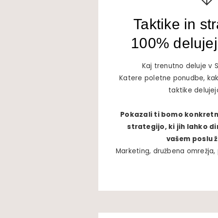
Taktike in str
100% deluje
Kaj trenutno deluje v Sl
Katere poletne ponudbe, kakš
taktike delujej
Pokazali ti bomo konkretne
strategijo, ki jih lahko 
vašem poslu ž
Marketing, družbena omrežja, 