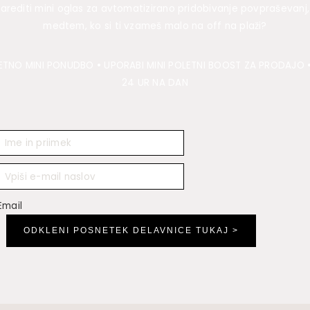
arediti mini oglas za avtomatizirano pridobivanje povpraševanj, 
medtem, ko si ti vzameš malo na off na plaži?
LETNO MINI PONUDBO
•
UPORABI MINI POLETNI BOOST ZA PRODAJO
24 UR NA DAN
Email
ODKLENI POSNETEK DELAVNICE TUKAJ >