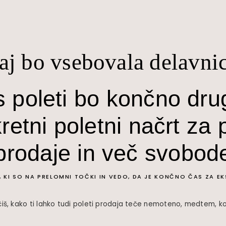
aj bo vsebovala delavni
s poleti bo končno dru
retni poletni načrt za
prodaje in več svobod
, KI SO NA PRELOMNI TOČKI IN VEDO, DA JE KONČNO ČAS ZA E
iš, kako ti lahko tudi poleti prodaja teče nemoteno, medtem, ko t