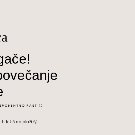
ca
gače!
 povečanje
e
KSPONENTNO RAST 🙂
i ležiš na plaži 🙂