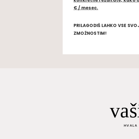
konkretne rezultate, kako o
€ / mesec.
PRILAGODIŠ LAHKO VSE SVOJ
ZMOŽNOSTIM!
vaš
HVALA 