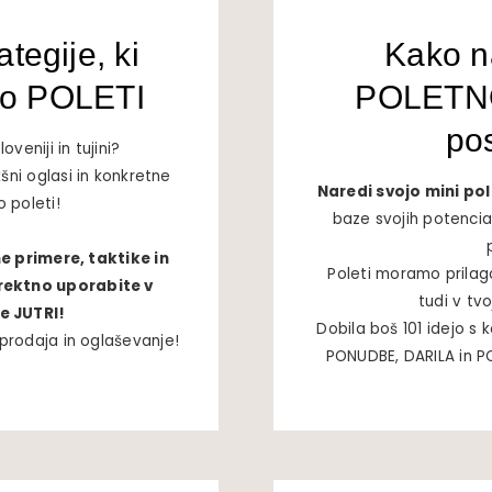
ategije, ki
Kako n
jo POLETI
POLETNO
po
oveniji in tujini?
ni oglasi in konkretne
Naredi svojo mini p
o poleti!
baze svojih potencia
 primere, taktike in
Poleti moramo prilag
direktno uporabite v
tudi v tv
e JUTRI!
Dobila boš 101 idejo s 
prodaja in oglaševanje!
PONUDBE, DARILA in 