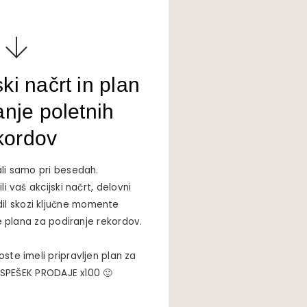
ki načrt in plan
anje poletnih
kordov
li samo pri besedah.
i vaš akcijski načrt, delovni
il skozi ključne momente
e plana za podiranje rekordov.
ste imeli pripravljen plan za
SPEŠEK PRODAJE x100 🙂