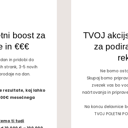
tni boost za
TVOJ akcijs
e in €€€
za podir
re
dan in pridobi do
h strank, 3-5 novih
Ne bomo osta
prodaje na dan.
Skupaj bomo pripravil
zvezek vas bo vod
 rezultate, kaj lahko
načrtovanja in priprav
1.000€ mesečnega
Na koncu delavnice bo
TVOJ POLETNI PO
emo ti tudi