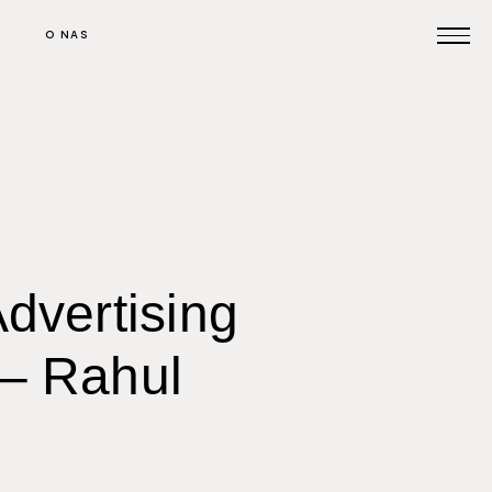
O NAS
Prijavi se na posvet
Pomoč pri oglaševanju
dvertising
Kontakt
– Rahul