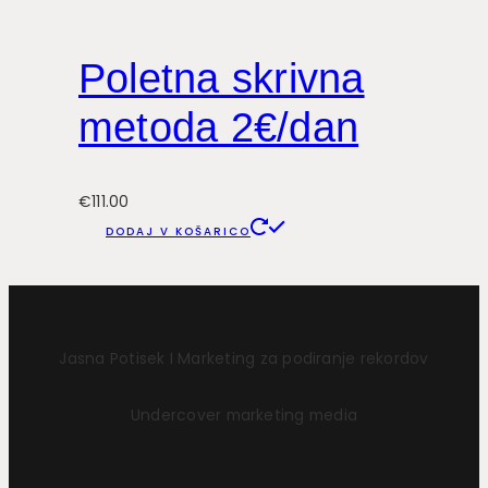
Poletna skrivna
metoda 2€/dan
€
111.00
DODAJ V KOŠARICO
Jasna Potisek I Marketing za podiranje rekordov
Undercover marketing media