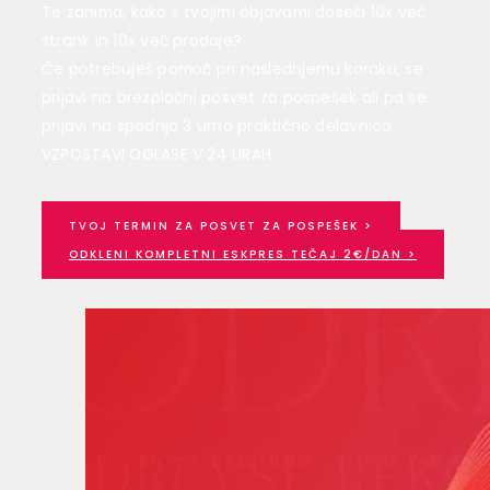
Te zanima, kako s tvojimi objavami doseči 10x več
strank in 10x več prodaje?
Če potrebuješ pomoč pri naslednjemu koraku, se
prijavi na brezplačni posvet za pospešek ali pa se
prijavi na spodnjo 3 urno praktično delavnico
VZPOSTAVI OGLASE V 24 URAH.
TVOJ TERMIN ZA POSVET ZA POSPEŠEK >
ODKLENI KOMPLETNI ESKPRES TEČAJ 2€/DAN >