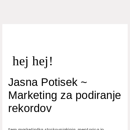
hej hej!
Jasna Potisek ~
Marketing za podiranje
rekordov
Sem marketinška strokovnjakinja, mentorica in