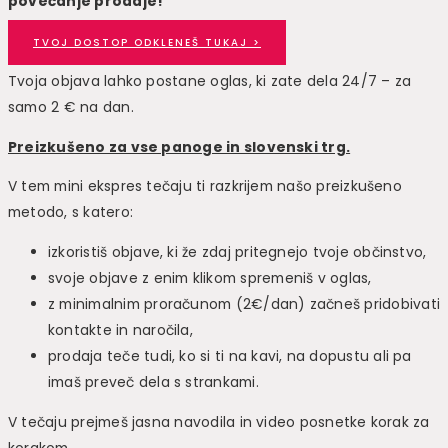
povečanje prodaje!
TVOJ DOSTOP ODKLENEŠ TUKAJ >
Tvoja objava lahko postane oglas, ki zate dela 24/7 – za
samo 2 € na dan.
Preizkušeno za vse panoge in slovenski trg.
V tem mini ekspres tečaju ti razkrijem našo preizkušeno
metodo, s katero:
izkoristiš objave, ki že zdaj pritegnejo tvoje občinstvo,
svoje objave z enim klikom spremeniš v oglas,
z minimalnim proračunom (2€/dan) začneš pridobivati
kontakte in naročila,
prodaja teče tudi, ko si ti na kavi, na dopustu ali pa
imaš preveč dela s strankami.
V tečaju prejmeš jasna navodila in video posnetke korak za