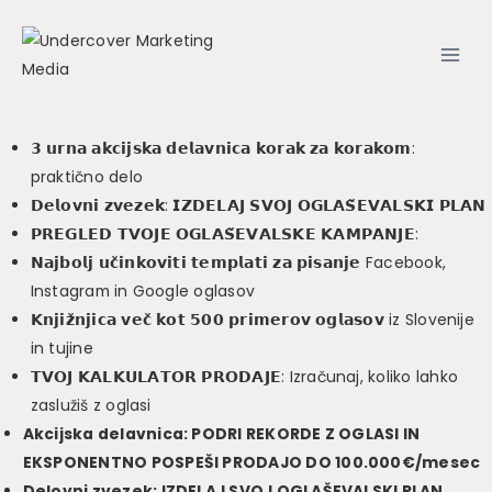
Skip
to
content
𝟯 𝘂𝗿𝗻𝗮 𝗮𝗸𝗰𝗶𝗷𝘀𝗸𝗮 𝗱𝗲𝗹𝗮𝘃𝗻𝗶𝗰𝗮 𝗸𝗼𝗿𝗮𝗸 𝘇𝗮 𝗸𝗼𝗿𝗮𝗸𝗼𝗺:
praktično delo
𝗗𝗲𝗹𝗼𝘃𝗻𝗶 𝘇𝘃𝗲𝘇𝗲𝗸: 𝗜𝗭𝗗𝗘𝗟𝗔𝗝 𝗦𝗩𝗢𝗝 𝗢𝗚𝗟𝗔𝗦̌𝗘𝗩𝗔𝗟𝗦𝗞𝗜 𝗣𝗟𝗔𝗡
𝗣𝗥𝗘𝗚𝗟𝗘𝗗 𝗧𝗩𝗢𝗝𝗘 𝗢𝗚𝗟𝗔𝗦̌𝗘𝗩𝗔𝗟𝗦𝗞𝗘 𝗞𝗔𝗠𝗣𝗔𝗡𝗝𝗘:
𝗡𝗮𝗷𝗯𝗼𝗹𝗷 𝘂𝗰̌𝗶𝗻𝗸𝗼𝘃𝗶𝘁𝗶 𝘁𝗲𝗺𝗽𝗹𝗮𝘁𝗶 𝘇𝗮 𝗽𝗶𝘀𝗮𝗻𝗷𝗲 Facebook,
Instagram in Google oglasov
𝗞𝗻𝗷𝗶𝘇̌𝗻𝗷𝗶𝗰𝗮 𝘃𝗲𝗰̌ 𝗸𝗼𝘁 𝟱𝟬𝟬 𝗽𝗿𝗶𝗺𝗲𝗿𝗼𝘃 𝗼𝗴𝗹𝗮𝘀𝗼𝘃 iz Slovenije
in tujine
𝗧𝗩𝗢𝗝 𝗞𝗔𝗟𝗞𝗨𝗟𝗔𝗧𝗢𝗥 𝗣𝗥𝗢𝗗𝗔𝗝𝗘: Izračunaj, koliko lahko
zaslužiš z oglasi
Akcijska delavnica: PODRI REKORDE Z OGLASI IN
EKSPONENTNO POSPEŠI PRODAJO DO 100.000€/mesec
Delovni zvezek: IZDELAJ SVOJ OGLAŠEVALSKI PLAN