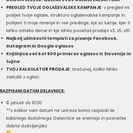
PREGLED TVOJE OGLAŠEVALSKE KAMPANJE
: v pregled mi
pošlješ tvoje oglase, strukturo oglaševalske kampanje in
pošljem ti moje mnenje in vse predloge, kje so luknje, kjer ti
lahko odteka denar in kje lahko povečaš prodajo x3, x5, x10.
Najbolj učinkoviti templati za pisanje Facebook,
Instagram in Google oglasov
Knjižnjica več kot 500 primerov oglasov iz Slovenije in
tujine
TVOJ KALKULATOR PRODAJE:
Izračunaj, koliko lahko
zaslužiš z oglasi
RAZPISANI DATUM DELAVNICE:
8. januar ob 10.00
**v kolikor vam datum ne ustreza bomo razpisali še
kakšnega dodatnega. Delavnice se snemajo in posnetke
dobite doživljenjsko