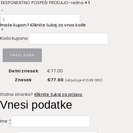
EKSPONENTNO POSPEŠI PRODAJO-redna
× 1
-
Imate kupon? Kliknite tukaj za vnos kode
+
Koda kupona
VNESI KODO
Delni znesek
€
77.00
Znesek
€
77.00
(vključuje
€
13.89
DDV)
Stalna stranka?
Kliknite tukaj za prijavo
Vnesi podatke
Ime
*