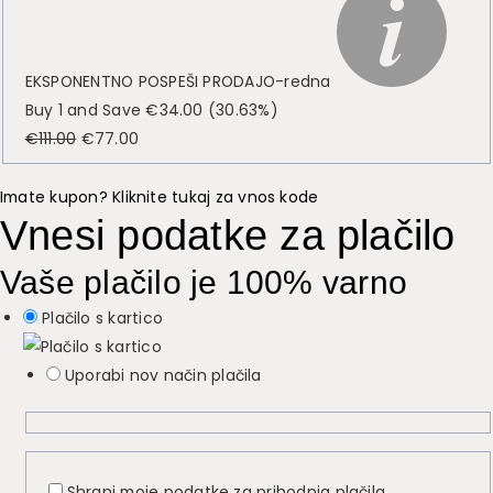
EKSPONENTNO POSPEŠI PRODAJO-redna
Buy 1 and Save
€
34.00
(30.63%)
Izvirna
Trenutna
€
111.00
€
77.00
cena
cena
je
je:
Imate kupon? Kliknite tukaj za vnos kode
Vnesi podatke za plačilo
bila:
€77.00.
€111.00.
Vaše plačilo je 100% varno
Plačilo s kartico
Uporabi nov način plačila
Shrani moje podatke za prihodnja plačila.