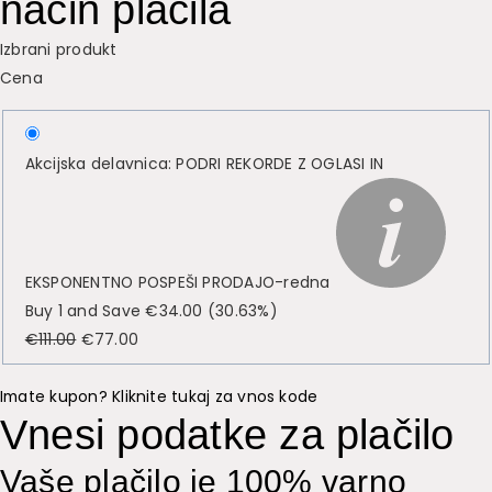
način plačila
Izbrani produkt
Cena
Akcijska delavnica: PODRI REKORDE Z OGLASI IN
EKSPONENTNO POSPEŠI PRODAJO-redna
Buy 1 and Save
€
34.00
(30.63%)
Izvirna
Trenutna
€
111.00
€
77.00
cena
cena
je
je:
Imate kupon? Kliknite tukaj za vnos kode
Vnesi podatke za plačilo
bila:
€77.00.
€111.00.
Vaše plačilo je 100% varno