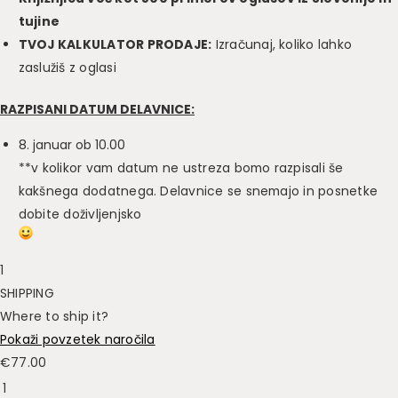
tujine
TVOJ KALKULATOR PRODAJE:
Izračunaj, koliko lahko
zaslužiš z oglasi
RAZPISANI DATUM DELAVNICE:
8. januar ob 10.00
**v kolikor vam datum ne ustreza bomo razpisali še
kakšnega dodatnega. Delavnice se snemajo in posnetke
dobite doživljenjsko
1
SHIPPING
Where to ship it?
Pokaži povzetek naročila
€
77.00
1