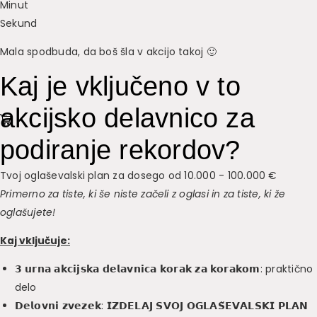
Minut
Sekund
Mala spodbuda, da boš šla v akcijo takoj 🙂
Kaj je vključeno v to
akcijsko delavnico za
podiranje rekordov?
Tvoj oglaševalski plan za dosego od 10.000 - 100.000 €
Primerno za tiste, ki še niste začeli z oglasi in za tiste, ki že
oglašujete!
Kaj vključuje:
𝟯 𝘂𝗿𝗻𝗮 𝗮𝗸𝗰𝗶𝗷𝘀𝗸𝗮 𝗱𝗲𝗹𝗮𝘃𝗻𝗶𝗰𝗮 𝗸𝗼𝗿𝗮𝗸 𝘇𝗮 𝗸𝗼𝗿𝗮𝗸𝗼𝗺: praktično
delo
𝗗𝗲𝗹𝗼𝘃𝗻𝗶 𝘇𝘃𝗲𝘇𝗲𝗸: 𝗜𝗭𝗗𝗘𝗟𝗔𝗝 𝗦𝗩𝗢𝗝 𝗢𝗚𝗟𝗔𝗦̌𝗘𝗩𝗔𝗟𝗦𝗞𝗜 𝗣𝗟𝗔𝗡