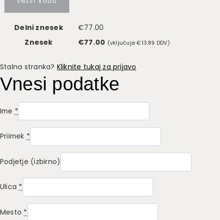
VNESI KODO
Delni znesek
€
77.00
Znesek
€
77.00
(vključuje
€
13.89
DDV)
Stalna stranka?
Kliknite tukaj za prijavo
Vnesi podatke
Ime
*
Priimek
*
Podjetje
(izbirno)
Ulica
*
Mesto
*