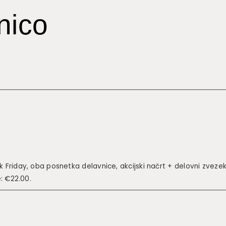
nico
k Friday, oba posnetka delavnice, akcijski načrt + delovni zveze
: €22.00.