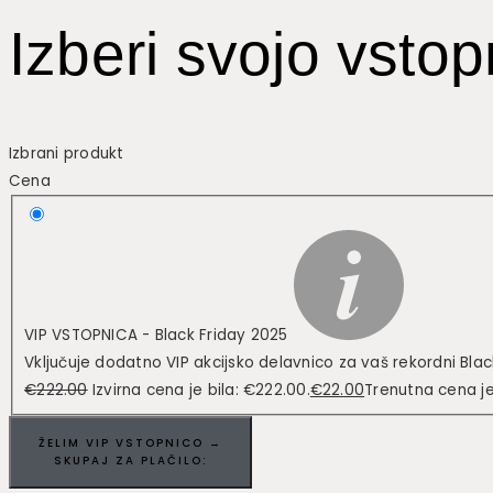
Izberi svojo vstop
Izbrani produkt
Cena
VIP VSTOPNICA - Black Friday 2025
Vključuje dodatno VIP akcijsko delavnico za vaš rekordni Blac
€
222.00
Izvirna cena je bila: €222.00.
€
22.00
Trenutna cena je
ŽELIM VIP VSTOPNICO →