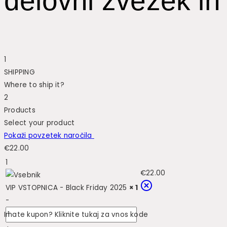
delovni zvezek in
1
SHIPPING
Where to ship it?
2
Products
Select your product
Pokaži povzetek naročila
€
22.00
1
€
22.00
VIP VSTOPNICA - Black Friday 2025
× 1
-
Imate kupon? Kliknite tukaj za vnos kode