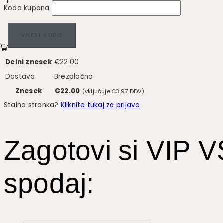
+
Koda kupona
VNESI KODO
Delni znesek
€
22.00
Dostava
Brezplačno
Znesek
€
22.00
(vključuje
€
3.97
DDV)
Stalna stranka?
Kliknite tukaj za prijavo
Zagotovi si VIP 
spodaj: