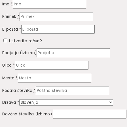
Ime
*
Priimek
*
E-pošta
*
Ustvarite račun?
Podjetje
(izbirno)
Ulica
*
Mesto
*
Poštna številka
*
Država
*
Davčna številka
(izbirno)