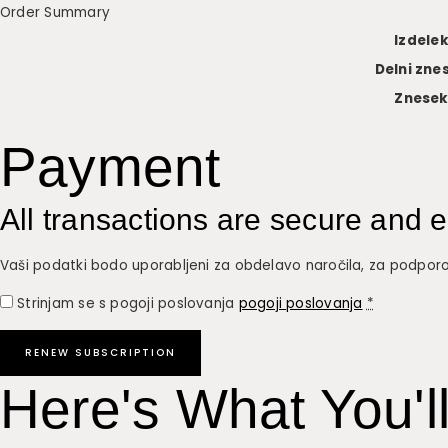
Order Summary
Izdele
Delni zne
Znese
Payment
All transactions are secure and 
Vaši podatki bodo uporabljeni za obdelavo naročila, za podporo 
Strinjam se s pogoji poslovanja
pogoji poslovanja
*
RENEW SUBSCRIPTION
Here's What You'll