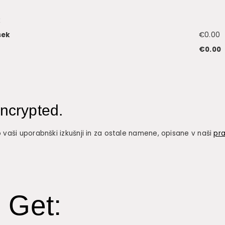
k
sek
€
0.00
k
€
0.00
encrypted.
vaši uporabnški izkušnji in za ostale namene, opisane v naši
pra
 Get: