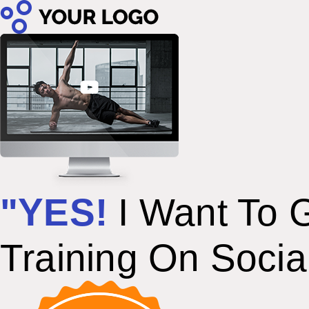
"YES!
I Want To G
Training On Social