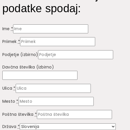
podatke spodaj:
Ime
*
Priimek
*
Podjetje
(izbirno)
Davčna številka
(izbirno)
Ulica
*
Mesto
*
Poštna številka
*
Država
*