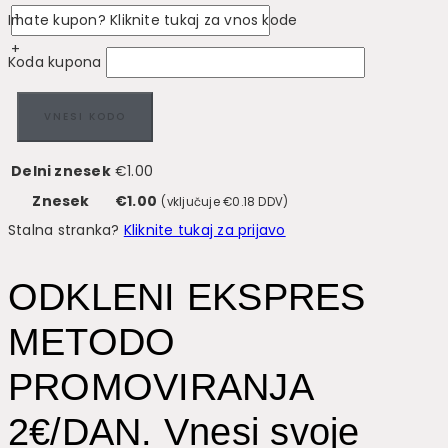
Imate kupon? Kliknite tukaj za vnos kode
+
Koda kupona
VNESI KODO
Delni znesek
€
1.00
Znesek
€
1.00
(vključuje
€
0.18
DDV)
Stalna stranka?
Kliknite tukaj za prijavo
ODKLENI EKSPRES
METODO
PROMOVIRANJA
2€/DAN. Vnesi svoje