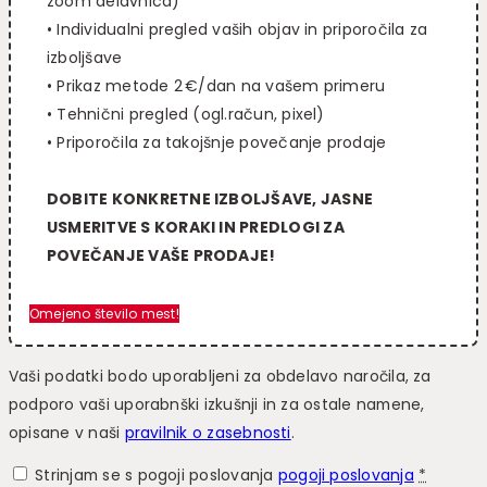
zoom delavnica)
• Individualni pregled vaših objav in priporočila za
izboljšave
• Prikaz metode 2 €/dan na vašem primeru
• Tehnični pregled (ogl.račun, pixel)
• Priporočila za takojšnje povečanje prodaje
DOBITE KONKRETNE IZBOLJŠAVE, JASNE
USMERITVE S KORAKI IN PREDLOGI ZA
POVEČANJE VAŠE PRODAJE!
Omejeno število mest!
Vaši podatki bodo uporabljeni za obdelavo naročila, za
podporo vaši uporabnški izkušnji in za ostale namene,
opisane v naši
pravilnik o zasebnosti
.
Strinjam se s pogoji poslovanja
pogoji poslovanja
*