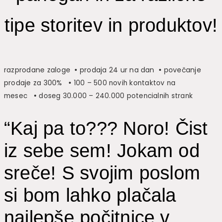
tipe storitev in produktov!
razprodane zaloge
•
prodaja 24 ur na dan
•
povečanje
prodaje za 300%
•
100 – 500 novih kontaktov na
mesec
•
doseg 30.000 – 240.000 potencialnih strank
“
Kaj pa to??? Noro! Čist
iz sebe sem! Jokam od
sreče! S svojim poslom
si bom lahko plačala
najlepše počitnice v