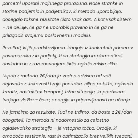
pametni uporabi majhnega proračuna. Naše stranke in
stotine podjetnic in podjetnikov, ki metodo uporabljajo,
dosegajo takšne rezultate čisto vsak dan. A kot vsak sistem
– ne deluje, če ga ne uporabiš pravilno in če ga ne
prilagodiš svojemu poslovnemu modelu.
Rezultati, ki jih predstavljamo, izhajajo iz konkretnih primerov
posameznikov in podjetij, ki so strategijo implementirali
dosledno in z razumevanjem širše oglaševalske slike.
Uspeh z metodo 2€/dan je vedno odvisen od več
dejavnikov:
kakovosti tvoje ponudbe,
ciljne publike,
oglasnih
kreativ,
nastavitev kampanj,
tržne situacije,
in predvsem
tvojega vložka – časa, energije in pripravljenosti na učenje.
Ne jamčimo za rezultate. Tudi ne trdimo, da boste z 2€/dan
obogateli. Ta metoda ni nadomestilo za celostno
oglaševalsko strategijo – je vstopna točka. Orodje, ki
omogoča testiranje, rast in optimizacijo brez velikih tveganj.