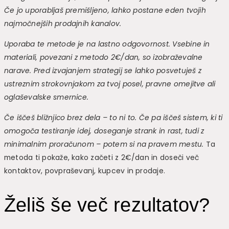
Če jo uporabljaš premišljeno, lahko postane eden tvojih
najmočnejših prodajnih kanalov.
Uporaba te metode je na lastno odgovornost. Vsebine in
materiali, povezani z metodo 2€/dan, so izobraževalne
narave. Pred izvajanjem strategij se lahko posvetuješ z
ustreznim strokovnjakom za tvoj posel, pravne omejitve ali
oglaševalske smernice.
Če iščeš bližnjico brez dela – to ni to. Če pa iščeš sistem, ki ti
omogoča testiranje idej, doseganje strank in rast, tudi z
minimalnim proračunom – potem si na pravem mestu.
Ta
metoda ti pokaže, kako začeti z 2€/dan in doseči več
kontaktov, povpraševanj, kupcev in prodaje.
Želiš še več rezultatov?