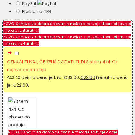
PayPal
Plačilo na TRR
NOVO! Osnova za dobro delovanje metode so tvoje dobre objave, ki
morajo razturati 🙂
NOVO! Osnova za dobro delovanje metode so tvoje dobre objave, ki
morajo razturati 🙂
OZNAČI TUKAJ, ČE ŽELIŠ DODATI TUDI Sistem 4x4 Od
objave do prodaje
Izvirna cena je bila: €33.00.
€
22.00
Trenutna cena
€
33.00
je: €22.00.
NOVO! Osnova za dobro delovanje metode so tvoje dobre