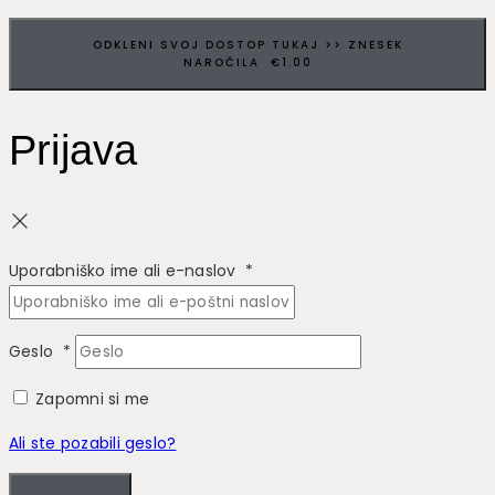
ODKLENI SVOJ DOSTOP TUKAJ >> ZNESEK
NAROČILA €1.00
Prijava
Uporabniško ime ali e-naslov
*
Geslo
*
Zapomni si me
Ali ste pozabili geslo?