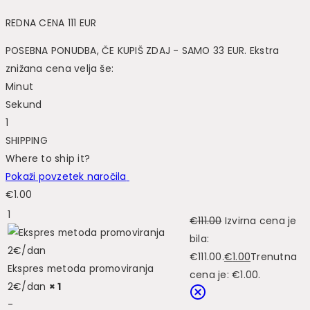
REDNA CENA 111 EUR
POSEBNA PONUDBA, ČE KUPIŠ ZDAJ - SAMO 33 EUR. Ekstra
znižana cena velja še:
Minut
Sekund
1
SHIPPING
Where to ship it?
Pokaži povzetek naročila
€
1.00
1
€
111.00
Izvirna cena je
bila:
€111.00.
€
1.00
Trenutna
Ekspres metoda promoviranja
cena je: €1.00.
2€/dan
× 1
-