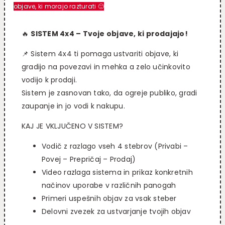
objave, ki morajo razturati 🙂
🔥
SISTEM 4x4 – Tvoje objave, ki prodajajo!
📌 Sistem 4x4 ti pomaga ustvariti objave, ki
gradijo na povezavi in mehka a zelo učinkovito
vodijo k prodaji.
Sistem je zasnovan tako, da ogreje publiko, gradi
zaupanje in jo vodi k nakupu.
KAJ JE VKLJUČENO V SISTEM?
Vodič z razlago vseh 4 stebrov (Privabi –
Povej – Prepričaj – Prodaj)
Video razlaga sistema in prikaz konkretnih
načinov uporabe v različnih panogah
Primeri uspešnih objav za vsak steber
Delovni zvezek za ustvarjanje tvojih objav