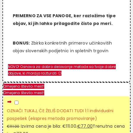
PRIMERNO ZA VSE PANOGE, ker razložimo tipe
objav, ki jih lahko prilagodite čisto po meri.
BONUS:
Zbirka konkretnih primerov učinkovitih
objav slovenskih podjetnic in spletnih trgovin
NOVO! Osnova za dobro delovanje metode so tvoje dobre
objave, ki morajo razturati 🙂
Omejeno število mest!
Omejeno število mest!
OZNAČI TUKAJ, ČE ŽELIŠ DODATI TUDI 1:1 individualni
pospešek (ekspres metoda promoviranje)
Izvirna cena je bila: €111.00.
€
77.00
Trenutna cena
€
111.00