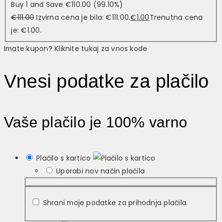
Buy 1 and Save
€
110.00
(99.10%)
€
111.00
Izvirna cena je bila: €111.00.
€
1.00
Trenutna cena
je: €1.00.
Imate kupon? Kliknite tukaj za vnos kode
Vnesi podatke za plačilo
Vaše plačilo je 100% varno
Plačilo s kartico
Uporabi nov način plačila
Shrani moje podatke za prihodnja plačila.