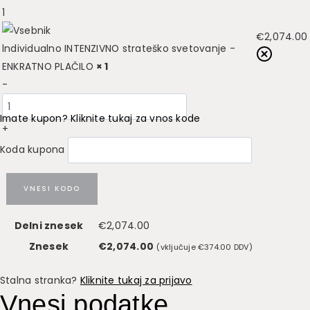
1
€
2,074.00
lndividualno INTENZIVNO strateško svetovanje -
ENKRATNO PLAČILO
× 1
-
Imate kupon? Kliknite tukaj za vnos kode
+
Koda kupona
VNESI KODO
Delni znesek
€
2,074.00
Znesek
€
2,074.00
(vključuje
€
374.00
DDV)
Stalna stranka?
Kliknite tukaj za prijavo
Vnesi podatke