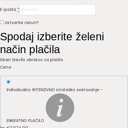
E-pošta
*
Ustvarite račun?
Spodaj izberite želeni
način plačila
Izberi število obrokov za plačilo
Cena
lndividualno INTENZIVNO strateško svetovanje -
ENKRATNO PLAČILO
€
2,074.00