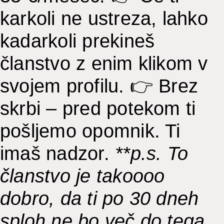
karkoli ne ustreza, lahko
kadarkoli prekineš
članstvo z enim klikom v
svojem profilu. 👉 Brez
skrbi – pred potekom ti
pošljemo opomnik. Ti
imaš nadzor.
**p.s. To
članstvo je takoooo
dobro, da ti po 30 dneh
sploh ne bo več do tega,