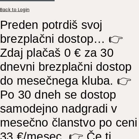
Back to Login
Preden potrdiš svoj
brezplačni dostop…
👉
Zdaj plačaš 0 € za 30
dnevni brezplačni dostop
do mesečnega kluba. 👉
Po 30 dneh se dostop
samodejno nadgradi v
mesečno članstvo po ceni
33 €/mesec. 👉 Če ti