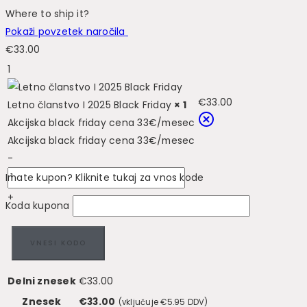
Where to ship it?
Pokaži povzetek naročila
€
33.00
1
€
33.00
Letno članstvo I 2025 Black Friday
× 1
Akcijska black friday cena 33€/mesec
Akcijska black friday cena 33€/mesec
-
Imate kupon? Kliknite tukaj za vnos kode
+
Koda kupona
VNESI KODO
Delni znesek
€
33.00
Znesek
€
33.00
(vključuje
€
5.95
DDV)