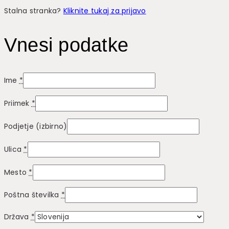
Stalna stranka?
Kliknite tukaj za prijavo
Vnesi podatke
Ime
*
Priimek
*
Podjetje
(izbirno)
Ulica
*
Mesto
*
Poštna številka
*
Država
*