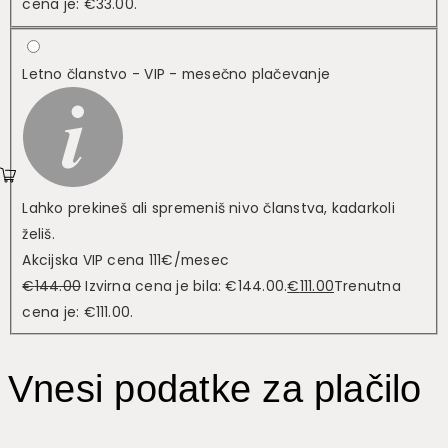
cena je: €33.00.
Letno članstvo - VIP - mesečno plačevanje
Lahko prekineš ali spremeniš nivo članstva, kadarkoli
želiš.
Akcijska VIP cena 111€/mesec
€
144.00
Izvirna cena je bila: €144.00.
€
111.00
Trenutna
cena je: €111.00.
Vnesi podatke za plačilo