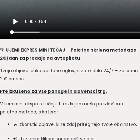
🌴
UJEMI EKPRES MINI TEČAJ
–
Poletna skrivna metoda za
2€/dan za prodajo na avtopilotu
Tvoja objava lahko postane oglas, ki zate dela 24/7 – za samo
2 € na dan.
Preizkušeno za vse panoge in slovenski trg.
V tem mini ekspres tečaju ti razkrijem našo preizkušeno
poletno metodo, s katero:
🔥 izkoristiš objave, ki že zdaj pritegnejo tvoje občinstvo,
📲 jih z enim klikom spremeniš v oglas,