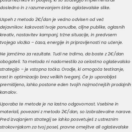
dosledno in z razumevanjem širše oglaševalske slike.
Uspeh z metodo 2€/dan je vedno odvisen od več
dejavnikov:
kakovosti tvoje ponudbe,
ciljne publike,
oglasnih
kreativ,
nastavitev kampanj,
tržne situacije,
in predvsem
tvojega vložka – časa, energije in pripravljenosti na učenje.
Ne jamčimo za rezultate. Tudi ne trdimo, da boste z 2€/dan
obogateli. Ta metoda ni nadomestilo za celostno oglaševalsko
strategijo – je vstopna točka. Orodje, ki omogoča testiranje,
rast in optimizacijo brez velikih tveganj. Če jo uporabljaš
premišljeno, lahko postane eden tvojih najmočnejših prodajnih
kanalov.
Uporaba te metode je na lastno odgovornost. Vsebine in
materiali, povezani z metodo 2€/dan, so izobraževalne narave.
Pred izvajanjem strategij se lahko posvetuješ z ustreznim
strokovnjakom za tvoj posel, pravne omejitve ali oglaševalske