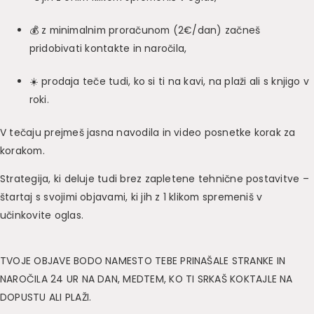
💰 z minimalnim proračunom (2€/dan) začneš
pridobivati kontakte in naročila,
☀️ prodaja teče tudi, ko si ti na kavi, na plaži ali s knjigo v
roki.
V tečaju prejmeš jasna navodila in video posnetke korak za
korakom.
Strategija, ki deluje tudi brez zapletene tehnične postavitve –
štartaj s svojimi objavami, ki jih z 1 klikom spremeniš v
učinkovite oglas.
TVOJE OBJAVE BODO NAMESTO TEBE PRINAŠALE STRANKE IN
NAROČILA 24 UR NA DAN, MEDTEM, KO TI SRKAŠ KOKTAJLE NA
DOPUSTU ALI PLAŽI.