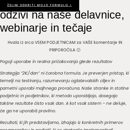
ŽELIM ODKRITI MOJO FORMULO >
odzivi na naše delavnice,
webinarje in tečaje
Hvala iz srca VSEM PODJETNICAM za VAŠE komentarje IN
PRIPOROČILA 🙂
Pogoji uporabe in realna pričakovanja glede rezultatov
Strategija “2€/dan” ni čarobna formula. Je preverjen pristop, ki
temelji na testiranju, razumevanju oglaševalskih ciljev in
pametni uporabi majhnega proračuna. Naše stranke in stotine
podjetnic in podjetnikov, ki metodo uporabljajo, dosegajo
takšne rezultate čisto vsak dan. A kot vsak sistem – ne deluje,
če ga ne uporabiš pravilno.
Rezultati, ki jih predstavljamo, izhajajo iz konkretnih primerov
posameznikov in podjetij, ki so strategijo implementirali