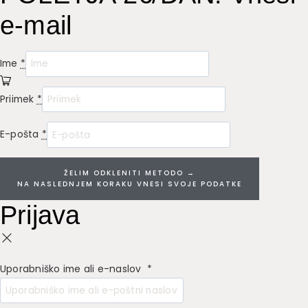
e-mail
Ime
*
Priimek
*
E-pošta
*
ŽELIM ODKLENITI METODO →
Prijava
Uporabniško ime ali e-naslov
*