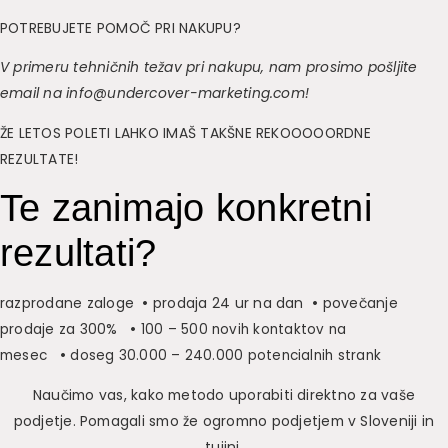
POTREBUJETE POMOČ PRI NAKUPU?
V primeru tehničnih težav pri nakupu, nam prosimo pošljite
email na info@undercover-marketing.com!
ŽE LETOS POLETI LAHKO IMAŠ TAKŠNE REKOOOOORDNE
REZULTATE!
Te zanimajo konkretni
rezultati?
razprodane zaloge
•
prodaja 24 ur na dan
•
povečanje
prodaje za 300%
•
100 – 500 novih kontaktov na
mesec
•
doseg 30.000 – 240.000 potencialnih strank
Naučimo vas, kako metodo uporabiti direktno za vaše
podjetje. Pomagali smo že ogromno podjetjem v Sloveniji in
tujini.