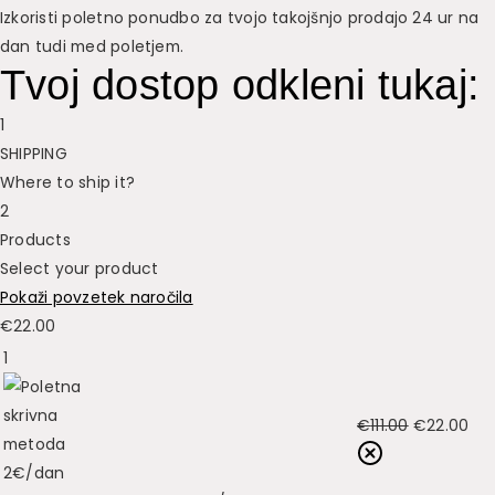
Izkoristi poletno ponudbo za tvojo takojšnjo prodajo 24 ur na
dan tudi med poletjem.
Tvoj dostop odkleni tukaj:
1
SHIPPING
Where to ship it?
2
Products
Select your product
Pokaži povzetek naročila
€
22.00
1
Izvirna
Tr
€
111.00
€
22.00
cena
ce
je
je: