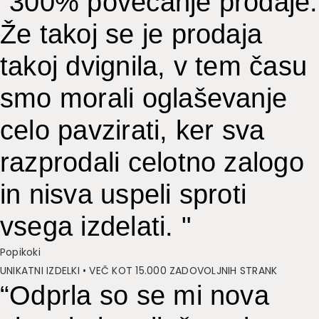
"300% povečanje prodaje.
Že takoj se je prodaja
takoj dvignila, v tem času
smo morali oglaševanje
celo pavzirati, ker sva
razprodali celotno zalogo
in nisva uspeli sproti
vsega izdelati. "
Popikoki
UNIKATNI IZDELKI • VEČ KOT 15.000 ZADOVOLJNIH STRANK
“Odprla so se mi nova