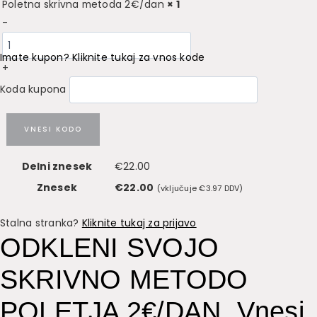
Poletna skrivna metoda 2€/dan
× 1
bila:
€22
-
€111.00.
Imate kupon? Kliknite tukaj za vnos kode
+
Koda kupona
VNESI KODO
Delni znesek
€
22.00
Znesek
€
22.00
(vključuje
€
3.97
DDV)
Stalna stranka?
Kliknite tukaj za prijavo
ODKLENI SVOJO
SKRIVNO METODO
POLETJA 2€/DAN. Vnesi