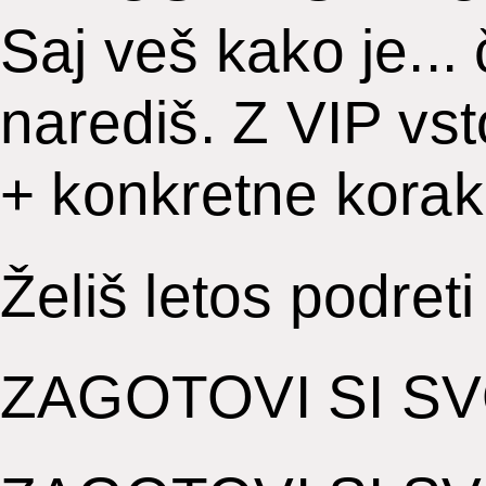
Saj veš kako je..
narediš. Z VIP vst
+ konkretne korake
Želiš letos podret
ZAGOTOVI SI S