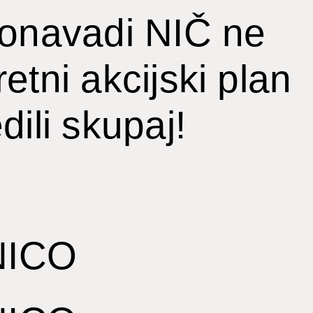
ponavadi NIČ ne
etni akcijski plan
ili skupaj!
ICO