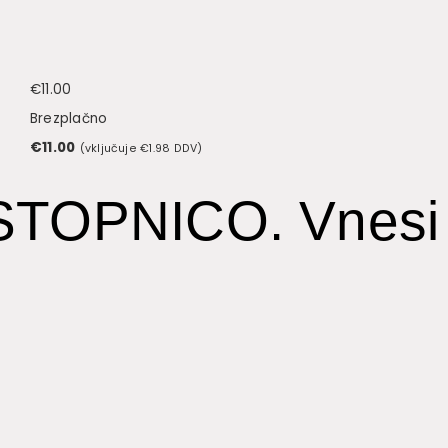
€
11.00
Brezplačno
€
11.00
(vključuje
€
1.98
DDV)
VSTOPNICO. Vnesi 