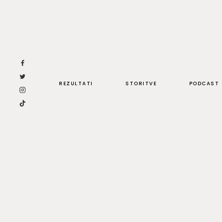
Skip
to
content
REZULTATI
STORITVE
PODCAST