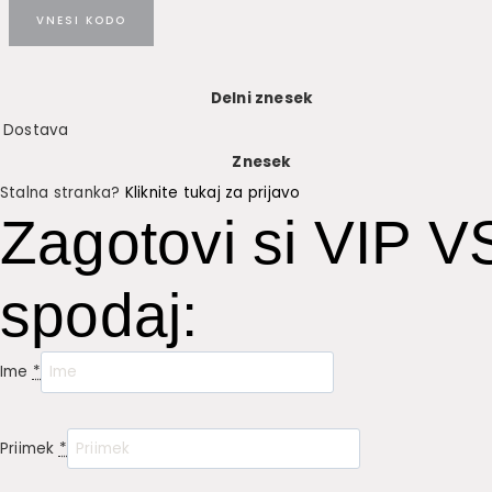
VNESI KODO
Delni znesek
Dostava
Znesek
Stalna stranka?
Kliknite tukaj za prijavo
Zagotovi si VIP 
spodaj:
Ime
*
Priimek
*