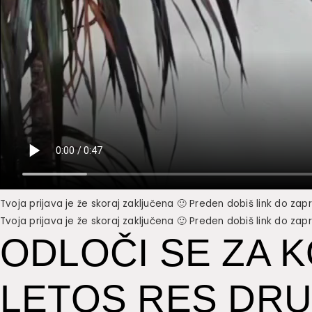
Tvoja prijava je že skoraj zaključena 🙂 Preden dobiš link do zap
Tvoja prijava je že skoraj zaključena 🙂 Preden dobiš link do zap
ODLOČI SE ZA 
LETOS RES DR