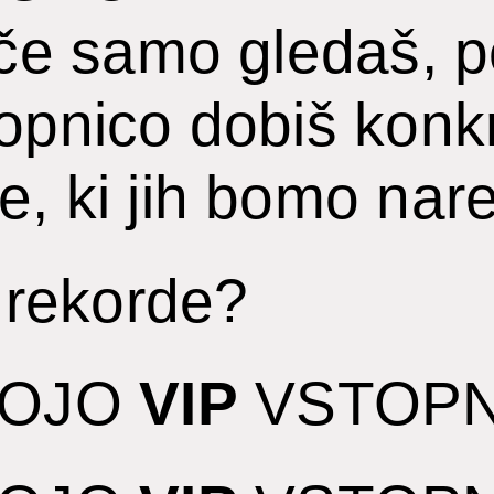
. če samo gledaš, 
opnico dobiš konkr
, ki jih bomo nared
i rekorde?
VOJO
VIP
VSTOPN