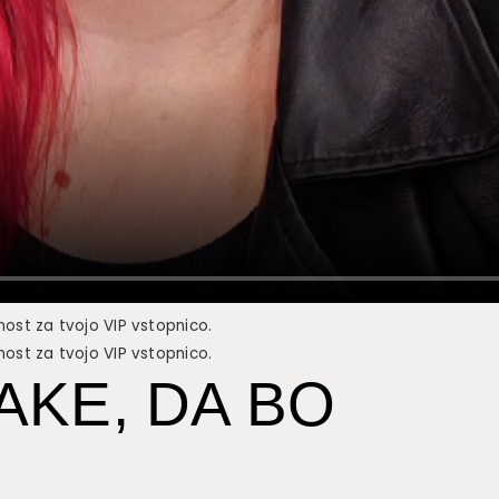
nost za tvojo VIP vstopnico.
nost za tvojo VIP vstopnico.
AKE, DA BO