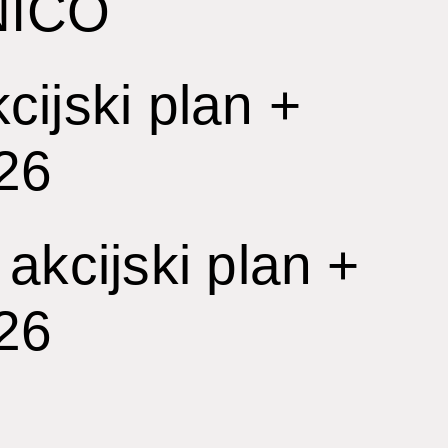
ICO
cijski plan +
026
akcijski plan +
026