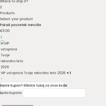
Where to ship it?
2
Products
Select your product
Pokaži povzetek naročila
€
11.00
1
VIP vstopnica Tvoje rekordno leto 2026
× 1
-
Imate kupon? Kliknite tukaj za vnos kode
Koda kupona
+