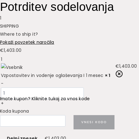
Potrditev sodelovanja
1
SHIPPING
Where to ship it?
Pokaži povzetek naročila
€
1,403.00
1
€
1,403.00
Vzpostavitev in vodenje oglaševanja I 1 mesec
× 1
-
Imate kupon? Kliknite tukaj za vnos kode
+
Koda kupona
VNESI KODO
Delni znesek
€
1,403.00