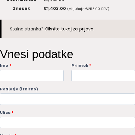
Znesek
€
1,403.00
(vključuje
€
253.00
DDV)
Stalna stranka?
Kliknite tukaj za prijavo
Vnesi podatke
Ime
*
Priimek
*
Podjetje
(izbirno)
Ulica
*