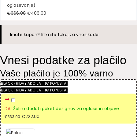
oglaševanje)
€
666.00
I
€
406.00
T
z
r
v
e
Imate kupon? Kliknite tukaj za vnos kode
i
n
r
u
n
t
Vnesi podatke za plačilo
a
n
c
a
Vaše plačilo je 100% varno
e
c
BLACK FRIDAY AKCIJA 111€ POPUSTA!
n
e
BLACK FRIDAY AKCIJA 111€ POPUSTA!
a
n
j
a
DA!
Želim dodati paket designov za oglase in objave
e
j
I
€
222.00
T
b
e
€
333.00
z
r
i
:
v
e
l
€