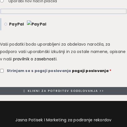
Uporabi nov način plačila
3
0
3
0
.
.
0
PayPal
0
.
Vaši podatki bodo uporabljeni za obdelavo naročila, za
podporo vaši uporabnški izkušnji in za ostale namene, opisane
v naši
pravilnik o zasebnosti
.
Strinjam se s pogoji poslovanja
pogoji poslovanja
*
KLIKNI ZA POTRDITEV SODELOVANJA >>
Jasna Potisek I Marketing za podiranje rekordov