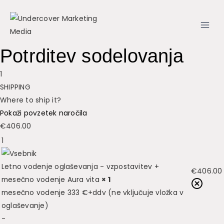
Skip
to
content
Potrditev sodelovanja
1
SHIPPING
Where to ship it?
Pokaži povzetek naročila
€
406.00
1
Letno vodenje oglaševanja - vzpostavitev +
€
406.00
mesečno vodenje Aura vita
× 1
mesečno vodenje 333 €+ddv (ne vključuje vložka v
oglaševanje)
-