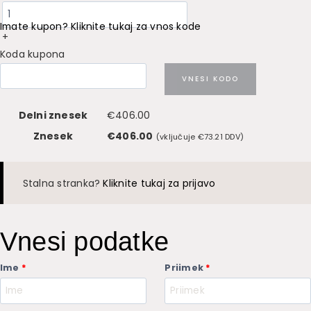
Imate kupon? Kliknite tukaj za vnos kode
+
Koda kupona
VNESI KODO
Delni znesek
€
406.00
Znesek
€
406.00
(vključuje
€
73.21
DDV)
Stalna stranka?
Kliknite tukaj za prijavo
Vnesi podatke
Ime
*
Priimek
*