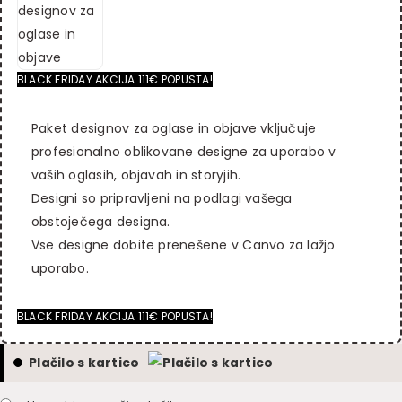
i
n
a
4
r
u
:
0
n
t
€
6
a
n
6
.
BLACK FRIDAY AKCIJA 111€ POPUSTA!
c
a
6
0
e
c
6
0
Paket designov za oglase in objave vključuje
n
e
.
.
profesionalno oblikovane designe za uporabo v
a
n
0
vaših oglasih, objavah in storyjih.
j
a
0
Designi so pripravljeni na podlagi vašega
e
j
.
obstoječega designa.
b
e
Vse designe dobite prenešene v Canvo za lažjo
i
:
uporabo.
l
€
a
2
BLACK FRIDAY AKCIJA 111€ POPUSTA!
:
2
€
2
Plačilo s kartico
3
.