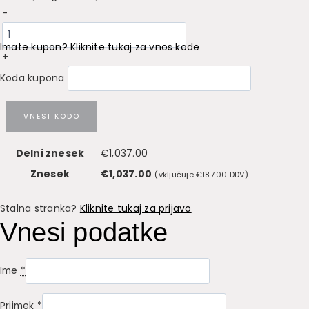
-
Imate kupon? Kliknite tukaj za vnos kode
+
Koda kupona
VNESI KODO
Delni znesek
€
1,037.00
Znesek
€
1,037.00
(vključuje
€
187.00
DDV)
Stalna stranka?
Kliknite tukaj za prijavo
Vnesi podatke
Ime
*
Priimek
*