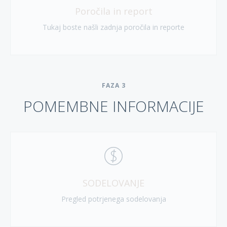
Poročila in report
Tukaj boste našli zadnja poročila in reporte
FAZA
3
POMEMBNE INFORMACIJE
SODELOVANJE
Pregled potrjenega sodelovanja