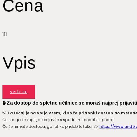
Cena
111
Vpis
VPIŠI SE
🔒 Za dostop do spletne učilnice se moraš najprej prijavit
💡
Ta tečaj je na voljo vsem, ki so že pridobili dostop do metod
Če ste ga že kupili, se prijavite s spodnjimi podatki spodaj.
Če še nimate dostopa, ga lahko pridobite tukaj 👉
https://www.under