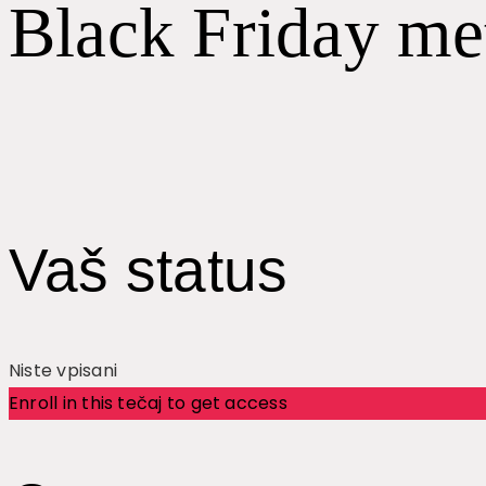
Black Friday me
Vaš status
Niste vpisani
Enroll in this tečaj to get access