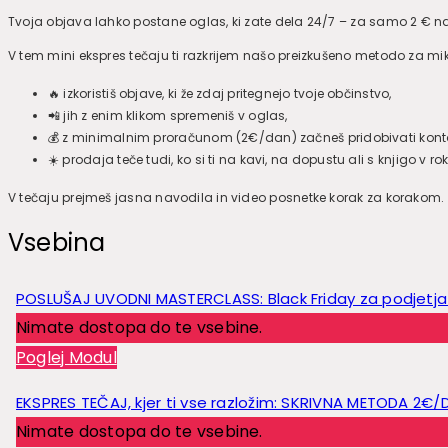
Tvoja objava lahko postane oglas, ki zate dela 24/7 – za samo 2 € n
V tem mini ekspres tečaju ti razkrijem našo preizkušeno metodo za mikr
🔥 izkoristiš objave, ki že zdaj pritegnejo tvoje občinstvo,
📲 jih z enim klikom spremeniš v oglas,
💰 z minimalnim proračunom (2€/dan) začneš pridobivati kontak
☀️ prodaja teče tudi, ko si ti na kavi, na dopustu ali s knjigo v rok
V tečaju prejmeš jasna navodila in video posnetke korak za korakom.
Vsebina
POSLUŠAJ UVODNI MASTERCLASS: Black Friday za podjetja 
Nimate dostopa do te vsebine.
Poglej Modul
EKSPRES TEČAJ, kjer ti vse razložim: SKRIVNA METODA 2€/
Nimate dostopa do te vsebine.