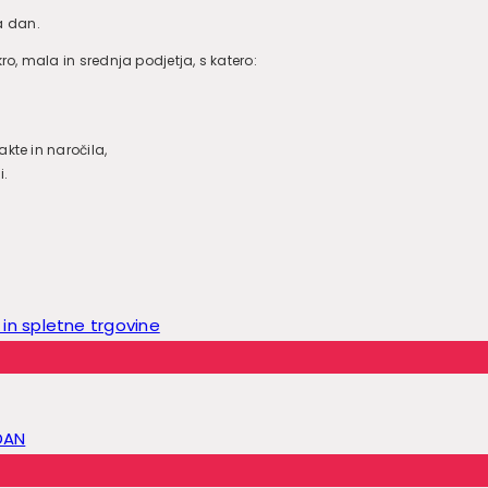
a dan.
o, mala in srednja podjetja, s katero:
te in naročila,
i.
in spletne trgovine
DAN