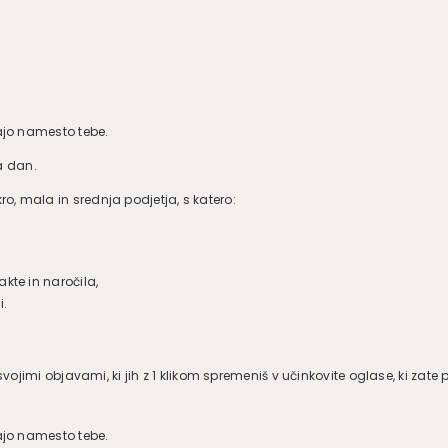
lajo namesto tebe.
a dan.
o, mala in srednja podjetja, s katero:
te in naročila,
i.
 svojimi objavami, ki jih z 1 klikom spremeniš v učinkovite oglase, ki zate
lajo namesto tebe.