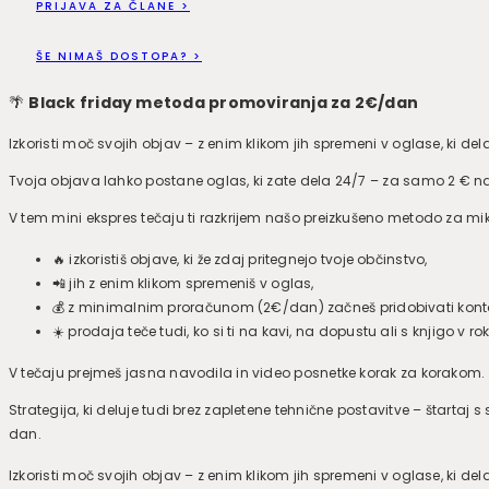
PRIJAVA ZA ČLANE >
ŠE NIMAŠ DOSTOPA? >
🌴
Black friday metoda promoviranja za 2€/dan
Izkoristi moč svojih objav – z enim klikom jih spremeni v oglase, ki de
Tvoja objava lahko postane oglas, ki zate dela 24/7 – za samo 2 € n
V tem mini ekspres tečaju ti razkrijem našo preizkušeno metodo za mikr
🔥 izkoristiš objave, ki že zdaj pritegnejo tvoje občinstvo,
📲 jih z enim klikom spremeniš v oglas,
💰 z minimalnim proračunom (2€/dan) začneš pridobivati kontak
☀️ prodaja teče tudi, ko si ti na kavi, na dopustu ali s knjigo v rok
V tečaju prejmeš jasna navodila in video posnetke korak za korakom.
Strategija, ki deluje tudi brez zapletene tehnične postavitve – štartaj s
dan.
Izkoristi moč svojih objav – z enim klikom jih spremeni v oglase, ki de