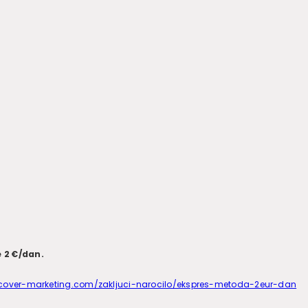
i
e 2 €/dan.
cover-marketing.com/zakljuci-narocilo/ekspres-metoda-2eur-dan