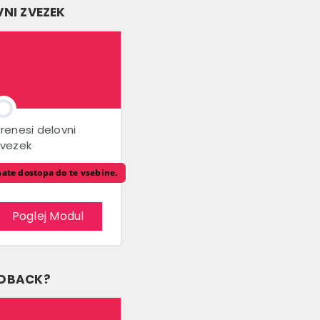
VNI ZVEZEK
renesi delovni
zvezek
ate dostopa do te vsebine.
Poglej Modul
EDBACK?