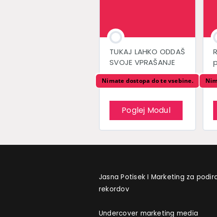
TUKAJ LAHKO ODDAŠ
R
SVOJE VPRAŠANJE
Nimate dostopa do te vsebine.
Nim
Poglej Modul
Jasna Potisek I Marketing za podir
rekordov
Undercover marketing media