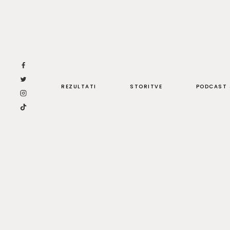
Skip
to
content
REZULTATI
STORITVE
PODCAST