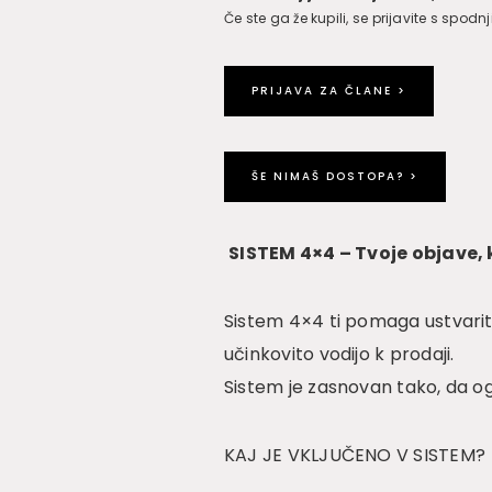
Če ste ga že kupili, se prijavite s spod
PRIJAVA ZA ČLANE >
ŠE NIMAŠ DOSTOPA? >
SISTEM 4×4 – Tvoje objave, 
Sistem 4×4 ti pomaga ustvariti
učinkovito vodijo k prodaji.
Sistem je zasnovan tako, da ogr
KAJ JE VKLJUČENO V SISTEM?