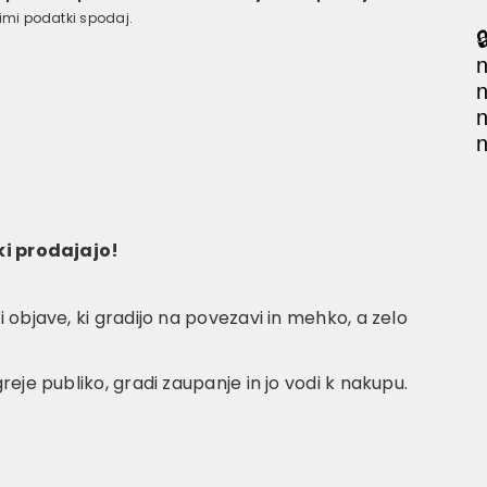
njimi podatki spodaj.

n
n
n
n
ki prodajajo!
 objave, ki gradijo na povezavi in mehko, a zelo
eje publiko, gradi zaupanje in jo vodi k nakupu.