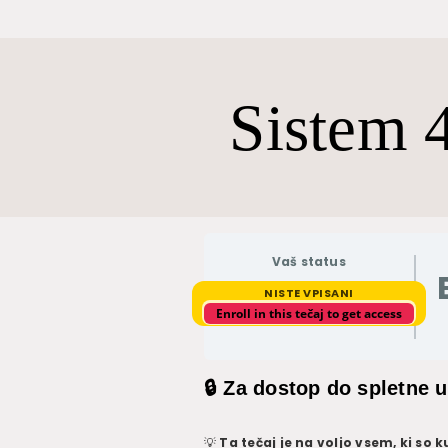
Sistem 
Vaš status
NISTE VPISANI
Enroll in this tečaj to get access
🔒 Za dostop do spletne u
💡
Ta tečaj je na voljo vsem, ki so