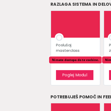
RAZLAGA SISTEMA IN DELO
Poslušaj
P
masterclass
Nimate dostopa do te vsebine.
Nim
Poglej Modul
POTREBUJEŠ POMOČ IN FE