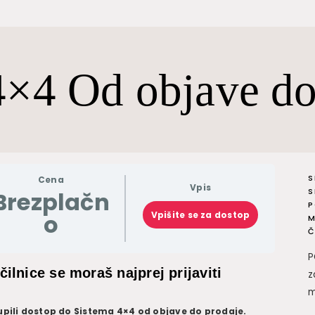
4×4 Od objave do
S
Cena
Vpis
S
Brezplačn
P
o
Vpišite se za dostop
M
Č
P
čilnice se moraš najprej prijaviti
z
m
 kupili dostop do Sistema 4×4 od objave do prodaje.