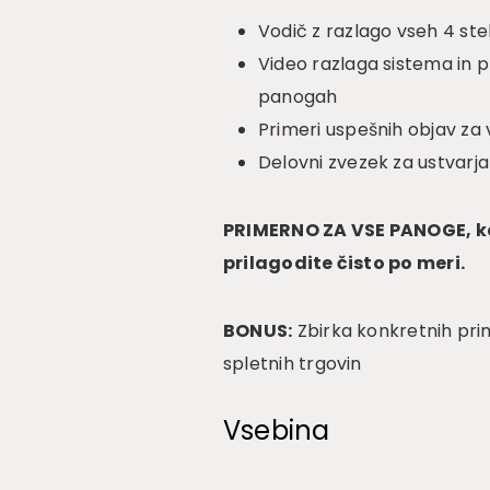
Vodič z razlago vseh 4 ste
Video razlaga sistema in p
panogah
Primeri uspešnih objav za
Delovni zvezek za ustvarja
PRIMERNO ZA VSE PANOGE, ker
prilagodite čisto po meri.
BONUS:
Zbirka konkretnih prim
spletnih trgovin
Vsebina