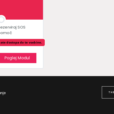
ezerviraj SOS
pomoč
ate dostopa do te vsebine.
Poglej Modul
TH
anje