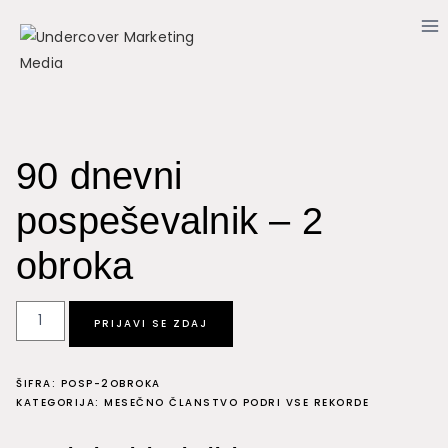
Skip
to
content
90 dnevni
pospeševalnik – 2
obroka
90
PRIJAVI SE ZDAJ
dnevni
pospeševalnik
ŠIFRA:
POSP-2OBROKA
-
KATEGORIJA:
MESEČNO ČLANSTVO PODRI VSE REKORDE
2
obroka