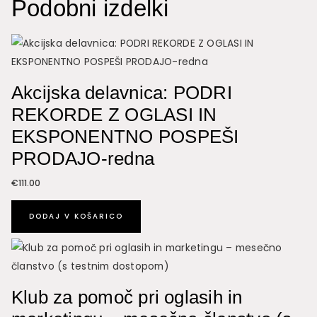
Podobni izdelki
količina
Akcijska delavnica: PODRI
REKORDE Z OGLASI IN
EKSPONENTNO POSPEŠI
PRODAJO-redna
€
111.00
DODAJ V KOŠARICO
Klub za pomoč pri oglasih in