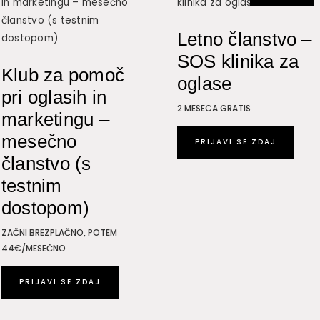
Letno članstvo –
SOS klinika za
Klub za pomoč
oglase
pri oglasih in
2 MESECA GRATIS
marketingu –
mesečno
PRIJAVI SE ZDAJ
članstvo (s
testnim
dostopom)
ZAČNI BREZPLAČNO, POTEM
44€/MESEČNO
PRIJAVI SE ZDAJ