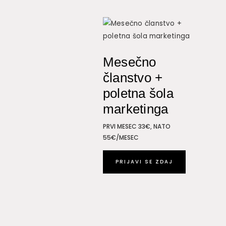
Mesečno
članstvo +
poletna šola
marketinga
PRVI MESEC 33€, NATO
55€/MESEC
PRIJAVI SE ZDAJ