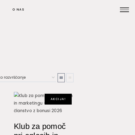
O NAS
Prijavi se na posvet
Pomoč pri oglaševanju
Kontakt
AKCIJA!
Klub za pomoč