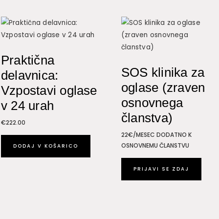
Praktična
SOS klinika za
delavnica:
oglase (zraven
Vzpostavi oglase
osnovnega
v 24 urah
članstva)
€
222.00
22€/MESEC DODATNO K
OSNOVNEMU ČLANSTVU
DODAJ V KOŠARICO
PRIJAVI SE ZDAJ