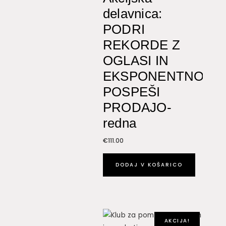
delavnica:
PODRI
REKORDE Z
OGLASI IN
EKSPONENTNO
POSPEŠI
PRODAJO-
redna
€
111.00
DODAJ V KOŠARICO
AKCIJA!