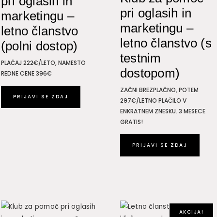
pri oglasih in
pri oglasih in
marketingu –
marketingu –
letno članstvo
letno članstvo (s
(polni dostop)
testnim
PLAČAJ 222€/LETO, NAMESTO
dostopom)
REDNE CENE 396€
ZAČNI BREZPLAČNO, POTEM
PRIJAVI SE ZDAJ
297€/LETNO PLAČILO V
ENKRATNEM ZNESKU. 3 MESECE
GRATIS!
PRIJAVI SE ZDAJ
AKCIJA!