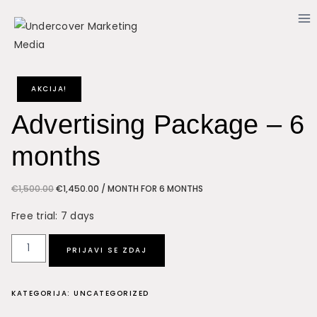
Skip
to
content
AKCIJA!
Advertising Package – 6
months
IZVIRNA
TRENUTNA
€
1,500.00
€
1,450.00
/ MONTH FOR 6 MONTHS
CENA
CENA
Free trial: 7 days
JE
JE:
BILA:
€1,450.00.
Advertising
€1,500.00.
PRIJAVI SE ZDAJ
Package
-
KATEGORIJA:
UNCATEGORIZED
6
months