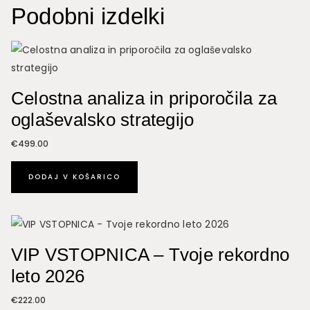
Podobni izdelki
količina
Celostna analiza in priporočila za
oglaševalsko strategijo
€
499.00
DODAJ V KOŠARICO
VIP VSTOPNICA – Tvoje rekordno
leto 2026
€
222.00